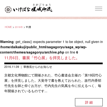
HOME
>
2016年
>
11月
Warning
: get_class() expects parameter 1 to be object, null given in
/home/daikakuji/public_html/sagagoryu/saga_wp/wp-
content/themes/sagagoryu/archive.php
on line
6
11月6日、書展「竹心展」を拝見しました。
2016.11.09
｜
華務長からのお知らせ
京都文化博物館にて開催された、竹心書道会主催の「第19回竹心
展」を拝見しました。大覚寺で書を教えておられた、故竹内香邨
竹先生を師と仰ぐお方が、竹内先生の気風を今に伝えるべく、毎
年開催されているものです...
詳 細