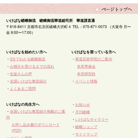
いけばな嵯峨御流 嵯峨御流華道総司所 華道課直通
〒616-8411 京都市右京区嵯峨大沢町４ TEL：075-871-0073 （大覚寺 月〜
金 9:00〜17:00）
いけばなを始めたい方へ
いけばなを習っている方へ
・
3分でわかる嵯峨御流
・
華道芸術学院のご案内
・
お稽古を受けるまでの流れ
本所専修会
・
生徒さんの声
本所研究科
・
全国いけばな教室紹介
・
イベント情報
・
よくあるご質問
いけばなの先生方へ
・
お知らせ
・
全国いけばな教室紹介掲載のご案
・
月刊嵯峨
内
・
いけばなギャラリー
お申し込み書のダウンロード
・
嵯峨ショップ
(PDF)
・
サイトマップ
・
イベント情報