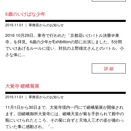
6歳のいけばな少年
2016.11.01
｜
華務長からのお知らせ
2016 10月29日。東寺で行われた「京都花いけバトル決勝＠東
寺」を拝見。6歳の少年がExhibitionの部に出演しました。5分間
でいけあげるルールに従い、対抗の上野雄次さんとのバトル。小
さな体に...
詳 細
大覚寺 嵯峨菊展
2016.11.01
｜
華務長からのお知らせ
11月1日から30日まで、大覚寺境内一円にて嵯峨菊展が開催され
ます。旧嵯峨御所大覚寺には、嵯峨天皇が菊を手折られて殿中の
瓶にいけられたところ、その菊に自ずと天地人三才の姿が備わっ
ていた事に感動され、「...