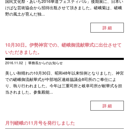
国民文化祭・あいち2016華道フェスティバル」後期展に、日本い
けばな芸術協会から招待出瓶させて頂きました。嵯峨菊は、嵯峨
野の風土が育んだ独...
詳 細
10月30日。伊勢神宮での、嵯峨御流献華式に出仕させて
いただきました。
2016.11.02
｜
華務長からのお知らせ
美しい秋晴れの10月30日、昭和48年以来恒例となりました、神宮
での嵯峨御流献華式が中部地区連絡協議会8司所のご奉仕によ
り、執り行われました。今年は三重司所と岐阜司所が献華式を担
当されました。参集殿能...
詳 細
月刊嵯峨の11月号を発行しました