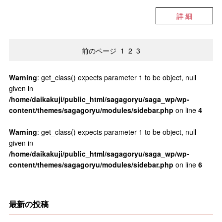
詳 細
前のページ
1
2
3
Warning
: get_class() expects parameter 1 to be object, null
given in
/home/daikakuji/public_html/sagagoryu/saga_wp/wp-
content/themes/sagagoryu/modules/sidebar.php
on line
4
Warning
: get_class() expects parameter 1 to be object, null
given in
/home/daikakuji/public_html/sagagoryu/saga_wp/wp-
content/themes/sagagoryu/modules/sidebar.php
on line
6
最新の投稿