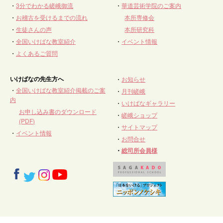
・
3分でわかる嵯峨御流
・
華道芸術学院のご案内
・
お稽古を受けるまでの流れ
本所専修会
・
生徒さんの声
本所研究科
・
全国いけばな教室紹介
・
イベント情報
・
よくあるご質問
いけばなの先生方へ
・
お知らせ
・
全国いけばな教室紹介掲載のご案
・
月刊嵯峨
内
・
いけばなギャラリー
お申し込み書のダウンロード
・
嵯峨ショップ
(PDF)
・
サイトマップ
・
イベント情報
・
お問合せ
・
総司所会員様