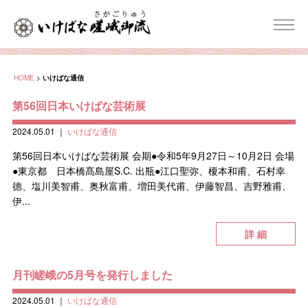
HOME
>
いけばな通信
第56回日本いけばな芸術展
2024.05.01
｜
いけばな通信
第56回日本いけばな芸術展 会期●令和5年9月27日～10月2日 会場
●東京都 日本橋髙島屋S.C. 出瓶●江口聖弥、榎本和甫、石村幸
德、塩川美智甫、奥秋富甫、増田美代甫、伊藤智昌、吉野雅甫、
伊...
詳 細
月刊嵯峨の5月号を発行しました
2024.05.01
｜
いけばな通信