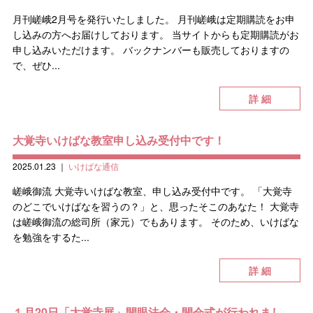
月刊嵯峨2月号を発行いたしました。 月刊嵯峨は定期購読をお申
し込みの方へお届けしております。 当サイトからも定期購読がお
申し込みいただけます。 バックナンバーも販売しておりますの
で、ぜひ...
詳 細
大覚寺いけばな教室申し込み受付中です！
2025.01.23
｜
いけばな通信
嵯峨御流 大覚寺いけばな教室、申し込み受付中です。 「大覚寺
のどこでいけばなを習うの？」と、思ったそこのあなた！ 大覚寺
は嵯峨御流の総司所（家元）でもあります。 そのため、いけばな
を勉強をするた...
詳 細
１月20日「大覚寺展」開眼法会・開会式が行われまし