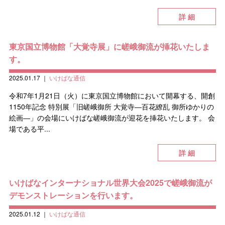
詳 細
東京国立博物館「大覚寺展」に嵯峨御流が挿花いたしま
す。
2025.01.17
｜
いけばな通信
令和7年1月21日（火）に東京国立博物館において開幕する、開創
1150年記念 特別展「旧嵯峨御所 大覚寺―百花繚乱 御所ゆかりの
絵画―」の会場にいけばな嵯峨御流が迎花を挿花いたします。 会
場である平...
詳 細
いけばなインターナショナル世界大会2025で嵯峨御流が
デモンストレーションを行います。
2025.01.12
｜
いけばな通信