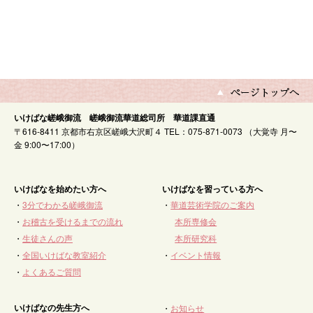
いけばな嵯峨御流 嵯峨御流華道総司所 華道課直通
〒616-8411 京都市右京区嵯峨大沢町４ TEL：075-871-0073 （大覚寺 月〜
金 9:00〜17:00）
いけばなを始めたい方へ
いけばなを習っている方へ
・
3分でわかる嵯峨御流
・
華道芸術学院のご案内
・
お稽古を受けるまでの流れ
本所専修会
・
生徒さんの声
本所研究科
・
全国いけばな教室紹介
・
イベント情報
・
よくあるご質問
いけばなの先生方へ
・
お知らせ