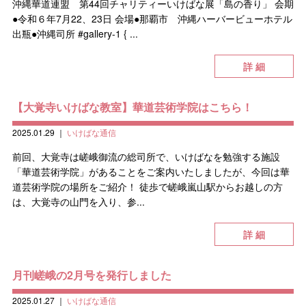
沖縄華道連盟 第44回チャリティーいけばな展「島の香り」 会期
●令和６年7月22、23日 会場●那覇市 沖縄ハーバービューホテル
出瓶●沖縄司所 #gallery-1 { ...
詳 細
【大覚寺いけばな教室】華道芸術学院はこちら！
2025.01.29
｜
いけばな通信
前回、大覚寺は嵯峨御流の総司所で、いけばなを勉強する施設
「華道芸術学院」があることをご案内いたしましたが、今回は華
道芸術学院の場所をご紹介！ 徒歩で嵯峨嵐山駅からお越しの方
は、大覚寺の山門を入り、参...
詳 細
月刊嵯峨の2月号を発行しました
2025.01.27
｜
いけばな通信