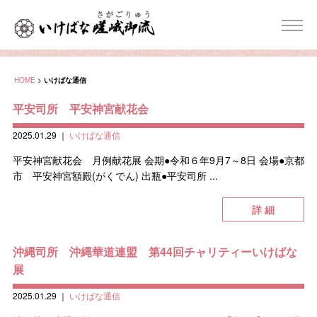
HOME
>
いけばな通信
平安司所 平安神宮献花会
2025.01.29
｜
いけばな通信
平安神宮献花会 月例献花展 会期●令和６年9月7～8日 会場●京都
市 平安神宮額殿(がくでん) 出瓶●平安司所 ...
詳 細
沖縄司所 沖縄華道連盟 第44回チャリティーいけばな
展
2025.01.29
｜
いけばな通信