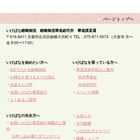
いけばな嵯峨御流 嵯峨御流華道総司所 華道課直通
〒616-8411 京都市右京区嵯峨大沢町４ TEL：075-871-0073 （大覚寺 月〜
金 9:00〜17:00）
いけばなを始めたい方へ
いけばなを習っている方へ
・
3分でわかる嵯峨御流
・
華道芸術学院のご案内
・
お稽古を受けるまでの流れ
本所専修会
・
生徒さんの声
本所研究科
・
全国いけばな教室紹介
・
イベント情報
・
よくあるご質問
いけばなの先生方へ
・
お知らせ
・
全国いけばな教室紹介掲載のご案
・
月刊嵯峨
内
・
いけばなギャラリー
お申し込み書のダウンロード
・
嵯峨ショップ