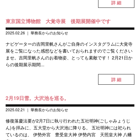
詳 細
東京国立博物館 大覚寺展 後期展開催中です
2025.02.26
｜
華務長からのお知らせ
ナビゲーターの吉岡里帆さんがご自身のインスタグラムに大覚寺
展をご覧になった感想などを書いておられますのでご覧ください
ませ。吉岡里帆さんのお着物姿、とっても素敵です！ 2月21日か
らの後期展示期間...
詳 細
2月19日雪。大沢池を巡る。
2025.02.21
｜
華務長からのお知らせ
修復落慶法要が2月7日に執り行われた五社明神(ごしゃみょうじ
ん)を拝みに、五大堂から大沢池に降りる。 五社明神には祀られ
ているのは、 伊勢外宮 豊受皇大神 伊勢内宮 天照皇大神 八幡