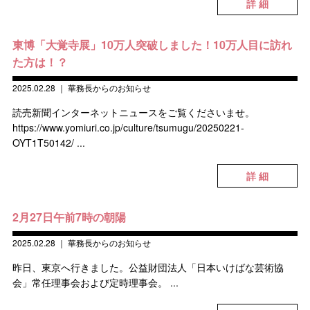
詳 細
東博「大覚寺展」10万人突破しました！10万人目に訪れ
た方は！？
2025.02.28
｜
華務長からのお知らせ
読売新聞インターネットニュースをご覧くださいませ。
https://www.yomiuri.co.jp/culture/tsumugu/20250221-
OYT1T50142/ ...
詳 細
2月27日午前7時の朝陽
2025.02.28
｜
華務長からのお知らせ
昨日、東京へ行きました。公益財団法人「日本いけばな芸術協
会」常任理事会および定時理事会。 ...