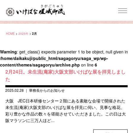
HOME
>
2025年
>
2月
Warning
: get_class() expects parameter 1 to be object, null given in
/home/daikakuji/public_html/sagagoryu/saga_wp/wp-
content/themes/sagagoryu/archive.php
on line
6
2月24日。未生流(庵家)大阪支部いけばな展を拝見しまし
た
2025.02.28
｜
華務長からのお知らせ
大阪 JEC日本研修センター２階にある素敵な会場で開催された
未生流(庵家)大阪支部のいけばな展を拝見に伺い、見事な格花、
彩り豊かな作品の数々を堪能させていただきました。この日は大
阪マラソンに三万人ほど...