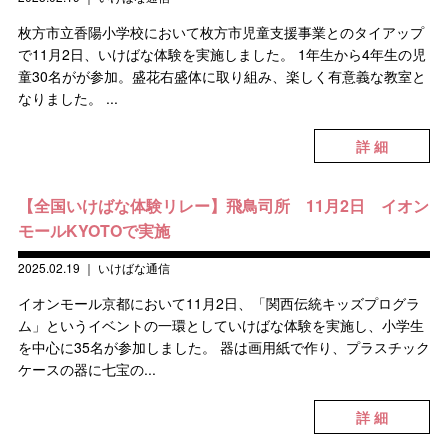
枚方市立香陽小学校において枚方市児童支援事業とのタイアップ
で11月2日、いけばな体験を実施しました。 1年生から4年生の児
童30名がが参加。盛花右盛体に取り組み、楽しく有意義な教室と
なりました。 ...
詳 細
【全国いけばな体験リレー】飛鳥司所 11月2日 イオン
モールKYOTOで実施
2025.02.19
｜
いけばな通信
イオンモール京都において11月2日、「関西伝統キッズプログラ
ム」というイベントの一環としていけばな体験を実施し、小学生
を中心に35名が参加しました。 器は画用紙で作り、プラスチック
ケースの器に七宝の...
詳 細