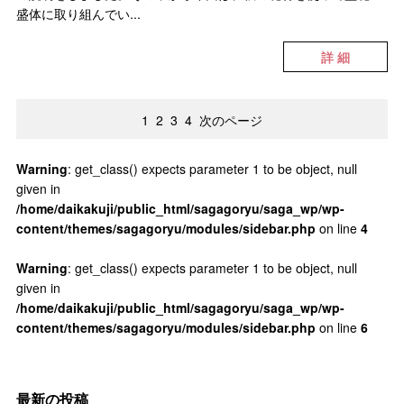
盛体に取り組んでい...
詳 細
1
2
3
4
次のページ
Warning
: get_class() expects parameter 1 to be object, null
given in
/home/daikakuji/public_html/sagagoryu/saga_wp/wp-
content/themes/sagagoryu/modules/sidebar.php
on line
4
Warning
: get_class() expects parameter 1 to be object, null
given in
/home/daikakuji/public_html/sagagoryu/saga_wp/wp-
content/themes/sagagoryu/modules/sidebar.php
on line
6
最新の投稿