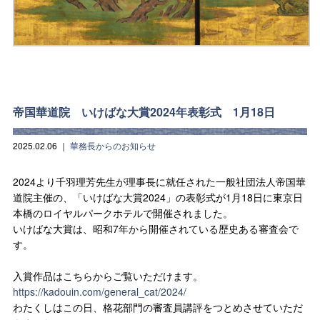
帝国華道院 いけばな大賞2024年表彰式 1月18日
2025.02.06
｜
華務長からのお知らせ
2024より千羽理芳先生が理事長に就任された一般社団法人帝国華
道院主催の、「いけばな大賞2024」の表彰式が1月18日に東京日
本橋のロイヤルパークホテルで開催されました。
いけばな大賞は、昭和7年から開催されている歴史ある審査会で
す。
入賞作品はこちらからご覧いただけます。
https://kadouin.com/general_cat/2024/
わたくしはこの日、格花部門の審査員講評をつとめさせていただ