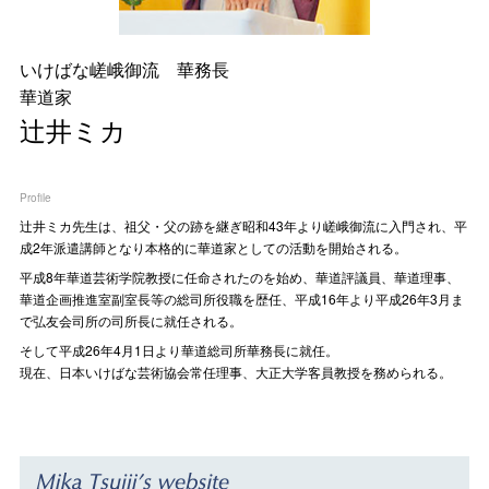
いけばな嵯峨御流 華務長
華道家
辻井ミカ
Profile
辻󠄀井ミカ先生は、祖父・父の跡を継ぎ昭和43年より嵯峨御流に入門され、平
成2年派遣講師となり本格的に華道家としての活動を開始される。
平成8年華道芸術学院教授に任命されたのを始め、華道評議員、華道理事、
華道企画推進室副室長等の総司所役職を歴任、平成16年より平成26年3月ま
で弘友会司所の司所長に就任される。
そして平成26年4月1日より華道総司所華務長に就任。
現在、日本いけばな芸術協会常任理事、大正大学客員教授を務められる。