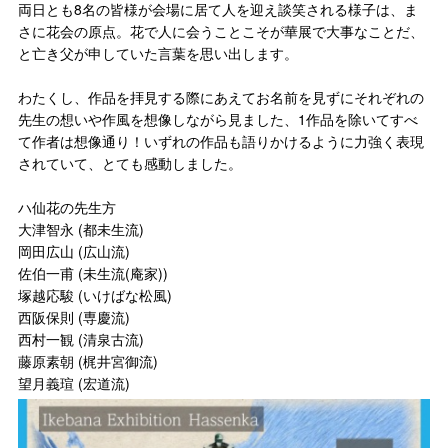
両日とも8名の皆様が会場に居て人を迎え談笑される様子は、ま
さに花会の原点。花で人に会うことこそが華展で大事なことだ、
と亡き父が申していた言葉を思い出します。
わたくし、作品を拝見する際にあえてお名前を見ずにそれぞれの
先生の想いや作風を想像しながら見ました、1作品を除いてすべ
て作者は想像通り！いずれの作品も語りかけるように力強く表現
されていて、とても感動しました。
ハ仙花の先生方
大津智永 (都未生流)
岡田広山 (広山流)
佐伯一甫 (未生流(庵家))
塚越応駿 (いけばな松風)
西阪保則 (専慶流)
西村一観 (清泉古流)
藤原素朝 (梶井宮御流)
望月義瑄 (宏道流)