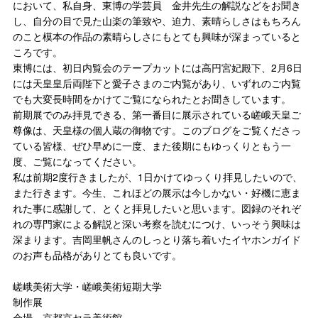
において、私自身、東博の学芸員 金井先生の解説などをお聞き
し、自分の目で見た山楽の筆致や、迫力、素晴らしさはもちろん
のこと模本の作品の素晴らしさにもとても興味が深まっていると
ころです。
東博には、初日内覧会のテープカットには高円宮妃殿下、2月6日
には天皇皇后両陛下と愛子さまのご内覧があり、いずれのご内覧
でも大変長時間をかけてご覧になられたとお聞きしています。
前期展でのみ拝見できる、第一番目に展示されている嵯峨天皇ご
尊像は、天皇様の個人蔵の御物です。このブログをご覧くださっ
ている皆様、ぜひ早めに一度、また後期にもゆっくりともう一
度、ご覧になってください。
私は前期2度行きましたが、1日かけてゆっくり拝見したいので、
また行きます。今生、これほどの展示は今しかない・好機に恵ま
れた事に感謝して、とくと拝見したいと思います。図録のそれぞ
れの専門家による解説と深い考察を読むにつけ、いっそう興味は
深まります。吉岡里帆さんのしっとり落ち着いたイヤホンガイド
のお声も品格がありとても良いです。
嵯峨美術大学・嵯峨美術短期大学
制作展
会場 京都京セラ美術館