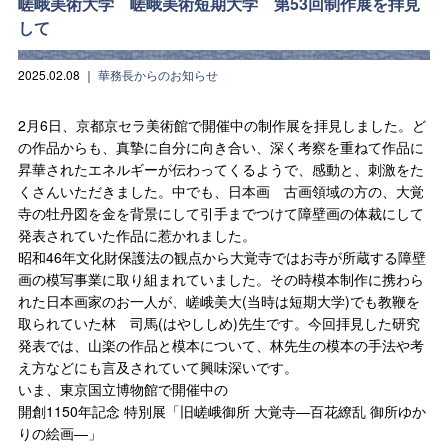
嵯峨美術大学 嵯峨美術短期大学 第53回制作展を拝見
して
2025.02.08
｜
華務長からのお知らせ
2月6日、京都京セラ美術館で開催中の制作展を拝見しました。ど
の作品からも、真摯に自分に向き合い、深く考察を重ねて作品に
昇華されたエネルギーが伝わってくるようで、感動と、刺激をた
くさんいただきました。中でも、日本画 古画領域の方の、大覚
寺の牡丹図を金を背景にして引手までつけて障壁画の体裁にして
発表されていた作品に惹かれました。
昭和46年文化財保護法の観点から大覚寺ではお寺が所蔵する障壁
画の模写事業に取り組まれていました。その時模本制作に携わら
れた日本画家のお一人が、嵯峨美大(当時は短期大学)でも教鞭を
取られていた林 司馬(はやししめ)先生です。今回拝見した研究
発表では、山楽の作品と模本について、林先生の模本の手法や考
え方などにも言及されていて興味深いです。
いま、東京国立博物館で開催中の
開創1150年記念 特別展「旧嵯峨御所 大覚寺―百花繚乱 御所ゆか
りの絵画―」