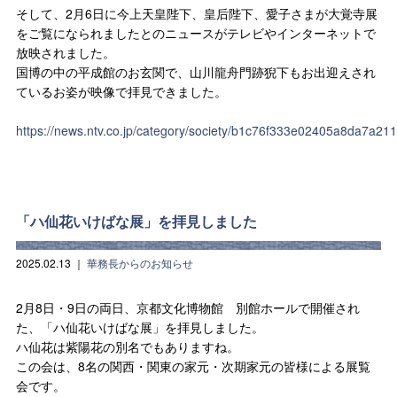
そして、2月6日に今上天皇陛下、皇后陛下、愛子さまが大覚寺展
をご覧になられましたとのニュースがテレビやインターネットで
放映されました。
国博の中の平成館のお玄関で、山川龍舟門跡猊下もお出迎えされ
ているお姿が映像で拝見できました。
https://news.ntv.co.jp/category/society/b1c76f333e02405a8da7a2
「ハ仙花いけばな展」を拝見しました
2025.02.13
｜
華務長からのお知らせ
2月8日・9日の両日、京都文化博物館 別館ホールで開催され
た、「ハ仙花いけばな展」を拝見しました。
ハ仙花は紫陽花の別名でもありますね。
この会は、8名の関西・関東の家元・次期家元の皆様による展覧
会です。