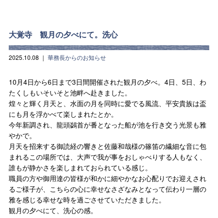
大覚寺 観月の夕べにて。洗心
2025.10.08
｜
華務長からのお知らせ
10月4日から6日まで3日間開催された観月の夕べ。4日、5日、わ
たくしもいそいそと池畔へ赴きました。
煌々と輝く月天と、水面の月を同時に愛でる風流、平安貴族は盃
にも月を浮かべて楽しまれたとか。
今年新調され、龍頭鷁首が番となった船が池を行き交う光景も雅
やかで。
月天を招来する御読経の響きと佐藤和哉様の篠笛の繊細な音に包
まれるこの場所では、大声で我が事をおしゃべりする人もなく、
誰もが静かさを楽しまれておられている感じ。
職員の方や御用達の皆様が和かに細やかなお心配りでお迎えされ
るご様子が、こちらの心に幸せなさざなみとなって伝わり一層の
雅を感じる幸せな時を過ごさせていただきました。
観月の夕べにて、洗心の感。