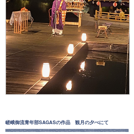
嵯峨御流青年部SAGASの作品 観月の夕べにて