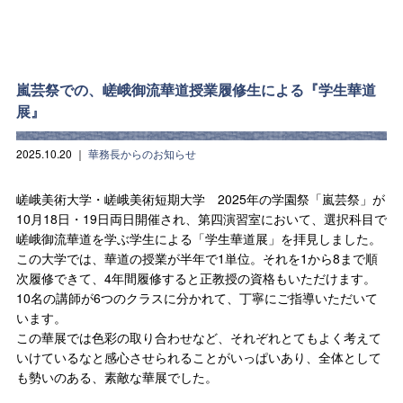
嵐芸祭での、嵯峨御流華道授業履修生による『学生華道
展』
2025.10.20
｜
華務長からのお知らせ
嵯峨美術大学・嵯峨美術短期大学 2025年の学園祭「嵐芸祭」が
10月18日・19日両日開催され、第四演習室において、選択科目で
嵯峨御流華道を学ぶ学生による「学生華道展」を拝見しました。
この大学では、華道の授業が半年で1単位。それを1から8まで順
次履修できて、4年間履修すると正教授の資格もいただけます。
10名の講師が6つのクラスに分かれて、丁寧にご指導いただいて
います。
この華展では色彩の取り合わせなど、それぞれとてもよく考えて
いけているなと感心させられることがいっぱいあり、全体として
も勢いのある、素敵な華展でした。