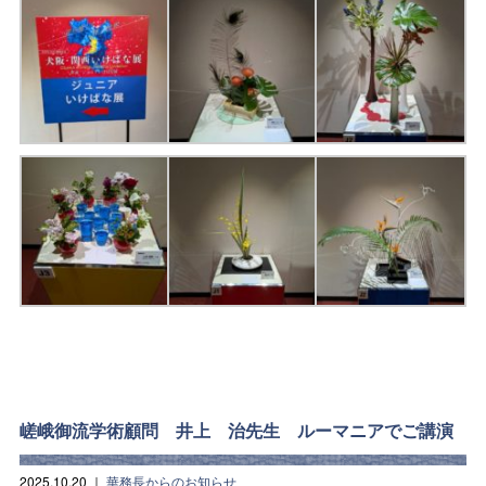
嵯峨御流学術顧問 井上 治先生 ルーマニアでご講演
2025.10.20
｜
華務長からのお知らせ