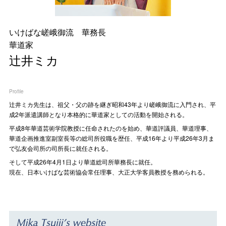
いけばな嵯峨御流 華務長
華道家
辻井ミカ
Profile
辻󠄀井ミカ先生は、祖父・父の跡を継ぎ昭和43年より嵯峨御流に入門され、平
成2年派遣講師となり本格的に華道家としての活動を開始される。
平成8年華道芸術学院教授に任命されたのを始め、華道評議員、華道理事、
華道企画推進室副室長等の総司所役職を歴任、平成16年より平成26年3月ま
で弘友会司所の司所長に就任される。
そして平成26年4月1日より華道総司所華務長に就任。
現在、日本いけばな芸術協会常任理事、大正大学客員教授を務められる。