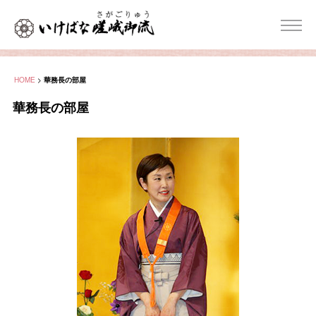
HOME
>
華務長の部屋
華務長の部屋