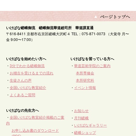
いけばな嵯峨御流 嵯峨御流華道総司所 華道課直通
〒616-8411 京都市右京区嵯峨大沢町４ TEL：075-871-0073 （大覚寺 月〜
金 9:00〜17:00）
いけばなを始めたい方へ
いけばなを習っている方へ
・
3分でわかる嵯峨御流
・
華道芸術学院のご案内
・
お稽古を受けるまでの流れ
本所専修会
・
生徒さんの声
本所研究科
・
全国いけばな教室紹介
・
イベント情報
・
よくあるご質問
いけばなの先生方へ
・
お知らせ
・
全国いけばな教室紹介掲載のご案
・
月刊嵯峨
内
・
いけばなギャラリー
お申し込み書のダウンロード
・
嵯峨ショップ
(PDF)