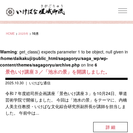
HOME
>
2025年
>
10月
Warning
: get_class() expects parameter 1 to be object, null given in
/home/daikakuji/public_html/sagagoryu/saga_wp/wp-
content/themes/sagagoryu/archive.php
on line
6
景色いけ講座３／「池水の景」を開講しました。
2025.10.30
｜
いけばな通信
令和７年度総司所企画講座「景色いけ講座３」を10月24日、華道
芸術学院で開催しました。 今回は「池水の景」をテーマに、内橋
人美主任教授・いけばな文化綜合研究所副所長が講師を担当しま
した。 午前中は...
詳 細