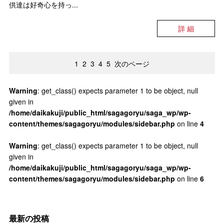
供達は好奇心を持っ...
詳 細
1
2
3
4
5
次のページ
Warning
: get_class() expects parameter 1 to be object, null
given in
/home/daikakuji/public_html/sagagoryu/saga_wp/wp-
content/themes/sagagoryu/modules/sidebar.php
on line
4
Warning
: get_class() expects parameter 1 to be object, null
given in
/home/daikakuji/public_html/sagagoryu/saga_wp/wp-
content/themes/sagagoryu/modules/sidebar.php
on line
6
最新の投稿