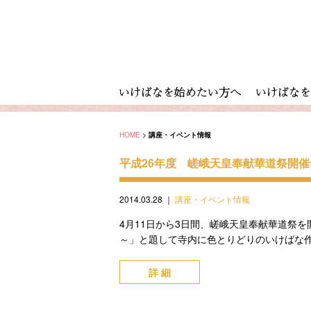
HOME
>
講座・イベント情報
平成26年度 嵯峨天皇奉献華道祭開催
2014.03.28
｜
講座・イベント情報
4月11日から3日間、嵯峨天皇奉献華道祭
～」と題して寺内に色とりどりのいけばな作品
詳 細