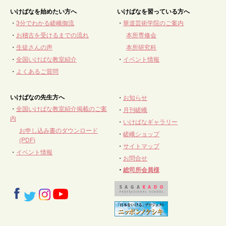
いけばなを始めたい方へ
いけばなを習っている方へ
・
3分でわかる嵯峨御流
・
華道芸術学院のご案内
・
お稽古を受けるまでの流れ
本所専修会
・
生徒さんの声
本所研究科
・
全国いけばな教室紹介
・
イベント情報
・
よくあるご質問
いけばなの先生方へ
・
お知らせ
・
全国いけばな教室紹介掲載のご案
・
月刊嵯峨
内
・
いけばなギャラリー
お申し込み書のダウンロード
・
嵯峨ショップ
(PDF)
・
サイトマップ
・
イベント情報
・
お問合せ
・
総司所会員様