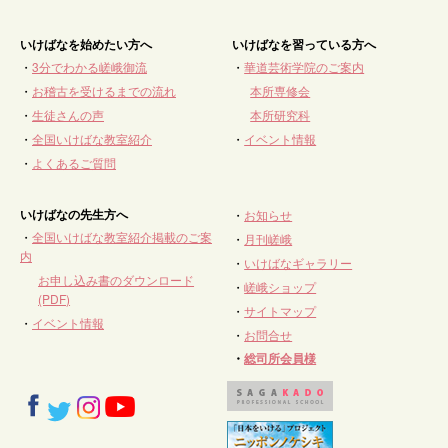
いけばなを始めたい方へ
いけばなを習っている方へ
・
3分でわかる嵯峨御流
・
華道芸術学院のご案内
・
お稽古を受けるまでの流れ
本所専修会
・
生徒さんの声
本所研究科
・
全国いけばな教室紹介
・
イベント情報
・
よくあるご質問
いけばなの先生方へ
・
お知らせ
・
全国いけばな教室紹介掲載のご案
・
月刊嵯峨
内
・
いけばなギャラリー
お申し込み書のダウンロード
・
嵯峨ショップ
(PDF)
・
サイトマップ
・
イベント情報
・
お問合せ
・
総司所会員様