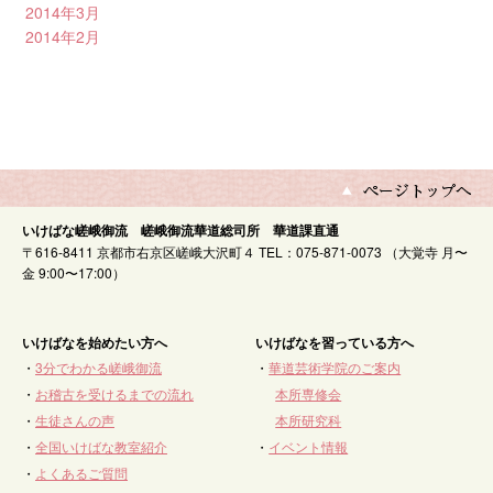
2014年3月
2014年2月
いけばな嵯峨御流 嵯峨御流華道総司所 華道課直通
〒616-8411 京都市右京区嵯峨大沢町４ TEL：075-871-0073 （大覚寺 月〜
金 9:00〜17:00）
いけばなを始めたい方へ
いけばなを習っている方へ
・
3分でわかる嵯峨御流
・
華道芸術学院のご案内
・
お稽古を受けるまでの流れ
本所専修会
・
生徒さんの声
本所研究科
・
全国いけばな教室紹介
・
イベント情報
・
よくあるご質問