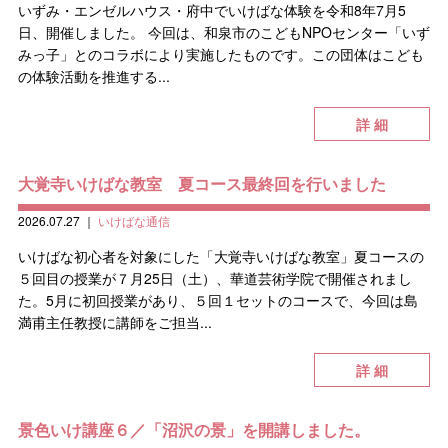
いずみ・エンゼルハウス・府中でいけばな体験を令和8年7月5
日、開催しました。 今回は、和泉市のこどもNPOセンター「いず
みっ子」とのコラボにより実施したものです。この団体はこども
の体験活動を推進する...
詳 細
大覚寺いけばな教室 夏コース最終回を行いました
2026.07.27
｜
いけばな通信
いけばな初心者を対象にした「大覚寺いけばな教室」夏コースの
５回目の授業が７月25日（土）、華道芸術学院で開催されまし
た。5月に初回授業があり、５回１セットのコースで、今回は島
満甫主任教授に講師をご担当...
詳 細
景色いけ講座６／「沼沢の景」を開講しました。