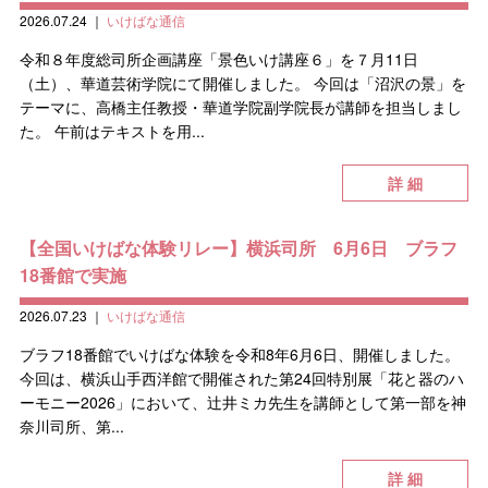
2026.07.24
｜
いけばな通信
令和８年度総司所企画講座「景色いけ講座６」を７月11日
（土）、華道芸術学院にて開催しました。 今回は「沼沢の景」を
テーマに、高橋主任教授・華道学院副学院長が講師を担当しまし
た。 午前はテキストを用...
詳 細
【全国いけばな体験リレー】横浜司所 6月6日 ブラフ
18番館で実施
2026.07.23
｜
いけばな通信
ブラフ18番館でいけばな体験を令和8年6月6日、開催しました。
今回は、横浜山手西洋館で開催された第24回特別展「花と器のハ
ーモニー2026」において、辻井ミカ先生を講師として第一部を神
奈川司所、第...
詳 細