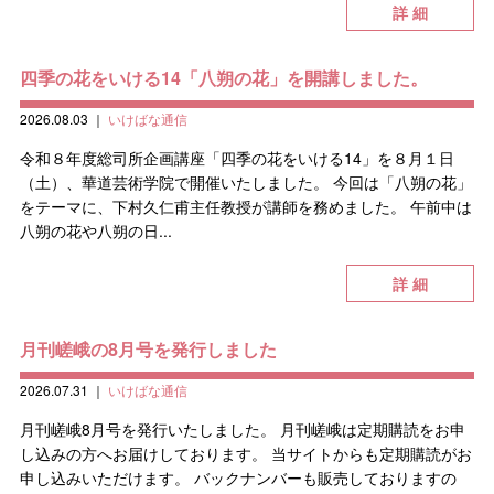
詳 細
四季の花をいける14「八朔の花」を開講しました。
2026.08.03
｜
いけばな通信
令和８年度総司所企画講座「四季の花をいける14」を８月１日
（土）、華道芸術学院で開催いたしました。 今回は「八朔の花」
をテーマに、下村久仁甫主任教授が講師を務めました。 午前中は
八朔の花や八朔の日...
詳 細
月刊嵯峨の8月号を発行しました
2026.07.31
｜
いけばな通信
月刊嵯峨8月号を発行いたしました。 月刊嵯峨は定期購読をお申
し込みの方へお届けしております。 当サイトからも定期購読がお
申し込みいただけます。 バックナンバーも販売しておりますの