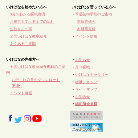
いけばなを始めたい方へ
いけばなを習っている方へ
・
3分でわかる嵯峨御流
・
華道芸術学院のご案内
・
お稽古を受けるまでの流れ
本所専修会
・
生徒さんの声
本所研究科
・
全国いけばな教室紹介
・
イベント情報
・
よくあるご質問
いけばなの先生方へ
・
お知らせ
・
全国いけばな教室紹介掲載のご案
・
月刊嵯峨
内
・
いけばなギャラリー
お申し込み書のダウンロード
・
嵯峨ショップ
(PDF)
・
サイトマップ
・
イベント情報
・
お問合せ
・
総司所会員様