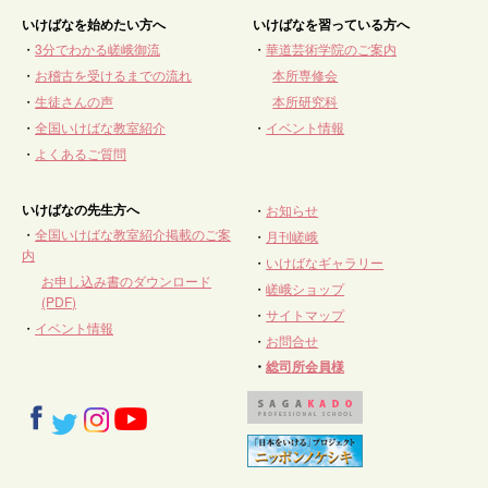
いけばなを始めたい方へ
いけばなを習っている方へ
・
3分でわかる嵯峨御流
・
華道芸術学院のご案内
・
お稽古を受けるまでの流れ
本所専修会
・
生徒さんの声
本所研究科
・
全国いけばな教室紹介
・
イベント情報
・
よくあるご質問
いけばなの先生方へ
・
お知らせ
・
全国いけばな教室紹介掲載のご案
・
月刊嵯峨
内
・
いけばなギャラリー
お申し込み書のダウンロード
・
嵯峨ショップ
(PDF)
・
サイトマップ
・
イベント情報
・
お問合せ
・
総司所会員様