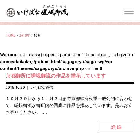
HOME
>
2015年
>
10月
Warning
: get_class() expects parameter 1 to be object, null given in
/home/daikakuji/public_html/sagagoryu/saga_wp/wp-
content/themes/sagagoryu/archive.php
on line
6
京都御所に嵯峨御流の作品を挿花しています
2015.10.30
｜
いけばな通信
１０月３０日から１１月３日まで京都御所秋季一般公開に合わせ
て、嵯峨御流が御所内の回廊に作品を挿花しています。是非お立
ち寄りください。 ...
詳 細