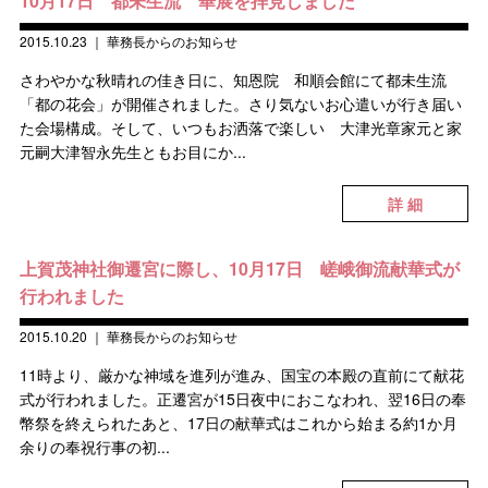
10月17日 都未生流 華展を拝見しました
2015.10.23
｜
華務長からのお知らせ
さわやかな秋晴れの佳き日に、知恩院 和順会館にて都未生流
「都の花会」が開催されました。さり気ないお心遣いが行き届い
た会場構成。そして、いつもお洒落で楽しい 大津光章家元と家
元嗣大津智永先生ともお目にか...
詳 細
上賀茂神社御遷宮に際し、10月17日 嵯峨御流献華式が
行われました
2015.10.20
｜
華務長からのお知らせ
11時より、厳かな神域を進列が進み、国宝の本殿の直前にて献花
式が行われました。正遷宮が15日夜中におこなわれ、翌16日の奉
幣祭を終えられたあと、17日の献華式はこれから始まる約1か月
余りの奉祝行事の初...