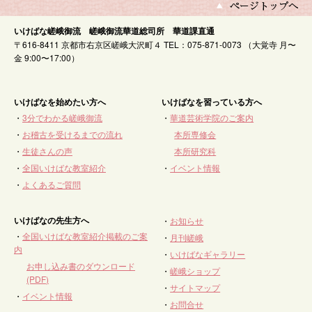
いけばな嵯峨御流 嵯峨御流華道総司所 華道課直通
〒616-8411 京都市右京区嵯峨大沢町４ TEL：075-871-0073 （大覚寺 月〜
金 9:00〜17:00）
いけばなを始めたい方へ
いけばなを習っている方へ
・
3分でわかる嵯峨御流
・
華道芸術学院のご案内
・
お稽古を受けるまでの流れ
本所専修会
・
生徒さんの声
本所研究科
・
全国いけばな教室紹介
・
イベント情報
・
よくあるご質問
いけばなの先生方へ
・
お知らせ
・
全国いけばな教室紹介掲載のご案
・
月刊嵯峨
内
・
いけばなギャラリー
お申し込み書のダウンロード
・
嵯峨ショップ
(PDF)
・
サイトマップ
・
イベント情報
・
お問合せ