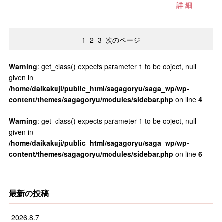
詳 細
1
2
3
次のページ
Warning
: get_class() expects parameter 1 to be object, null
given in
/home/daikakuji/public_html/sagagoryu/saga_wp/wp-
content/themes/sagagoryu/modules/sidebar.php
on line
4
Warning
: get_class() expects parameter 1 to be object, null
given in
/home/daikakuji/public_html/sagagoryu/saga_wp/wp-
content/themes/sagagoryu/modules/sidebar.php
on line
6
最新の投稿
2026.8.7