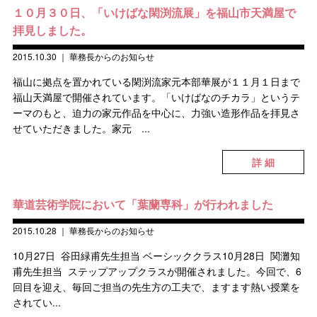
１０月３０日、「いけばな閑渕流展」を福山市天満屋で
拝見しました。
2015.10.30
｜
華務長からのお知らせ
福山に拠点を置かれている閑渕流家元本部華展が１１月１日まで
福山天満屋で開催されています。「いけばなのチカラ」というテ
ーマのもと、迫力の家元作品を中心に、力強い造形作品を拝見さ
せていただきました。家元 ...
詳 細
華道芸術学院において「葉蘭専科」が行われました
2015.10.28
｜
華務長からのお知らせ
10月27日 谷田緑甫先生担当 ベーシッククラス10月28日 関灘知
甫先生担当 ステップアップクラスが開催されました。今回で、6
回目を迎え、毎回ご担当の先生方の工夫で、ますます熱い授業を
されてい...