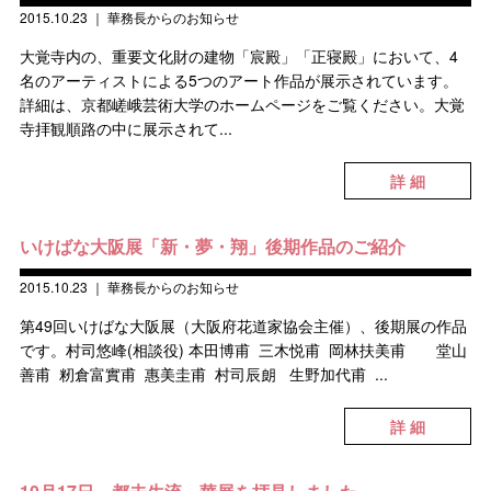
2015.10.23
｜
華務長からのお知らせ
大覚寺内の、重要文化財の建物「宸殿」「正寝殿」において、4
名のアーティストによる5つのアート作品が展示されています。
詳細は、京都嵯峨芸術大学のホームページをご覧ください。大覚
寺拝観順路の中に展示されて...
詳 細
いけばな大阪展「新・夢・翔」後期作品のご紹介
2015.10.23
｜
華務長からのお知らせ
第49回いけばな大阪展（大阪府花道家協会主催）、後期展の作品
です。村司悠峰(相談役) 本田博甫 三木悦甫 岡林扶美甫 堂山
善甫 籾倉富實甫 惠美圭甫 村司辰朗 生野加代甫 ...
詳 細