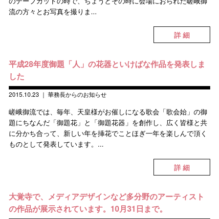
のテープカットの時で、ちょうどその時に会場におられた嵯峨御
流の方々とお写真を撮りま...
詳 細
平成28年度御題「人」の花器といけばな作品を発表しま
した
2015.10.23
｜
華務長からのお知らせ
嵯峨御流では、毎年、天皇様がお催しになる歌会「歌会始」の御
題にちなんだ「御題花」と「御題花器」を創作し、広く皆様と共
に分かち合って、新しい年を挿花でことほぎ一年を楽しんで頂く
ものとして発表しています。...
詳 細
大覚寺で、メディアデザインなど多分野のアーティスト
の作品が展示されています。10月31日まで。