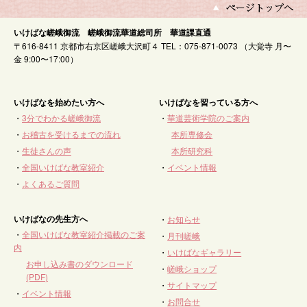
いけばな嵯峨御流 嵯峨御流華道総司所 華道課直通
〒616-8411 京都市右京区嵯峨大沢町４ TEL：075-871-0073 （大覚寺 月〜
金 9:00〜17:00）
いけばなを始めたい方へ
いけばなを習っている方へ
・
3分でわかる嵯峨御流
・
華道芸術学院のご案内
・
お稽古を受けるまでの流れ
本所専修会
・
生徒さんの声
本所研究科
・
全国いけばな教室紹介
・
イベント情報
・
よくあるご質問
いけばなの先生方へ
・
お知らせ
・
全国いけばな教室紹介掲載のご案
・
月刊嵯峨
内
・
いけばなギャラリー
お申し込み書のダウンロード
・
嵯峨ショップ
(PDF)
・
サイトマップ
・
イベント情報
・
お問合せ