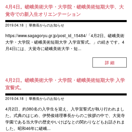
4月4日。嵯峨美術大学・大学院・嵯峨美術短期大学、大
覚寺での新入生オリエンテーション
2019.04.18
｜
華務長からのお知らせ
https://www.sagagoryu.gr.jp/post_id_15484/「4月2日。嵯峨美術
大学・大学院・嵯峨美術短期大学 入学宣誓式。」の続きです。4
月4日には、大覚寺に嵯峨美術大学・短...
詳 細
4月2日。嵯峨美術大学・大学院・嵯峨美術短期大学 入学
宣誓式。
2019.04.18
｜
華務長からのお知らせ
4月2日、約380名の入学生を迎え、入学宣誓式が執り行われまし
た。式典のはじめ、伊勢俊雄理事長からのご挨拶の中で、大覚寺
学園である当大学の歴史やいけばなとの関わりなどもお話されま
した。昭和46年に嵯峨...