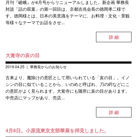
月刊『嵯峨』が4月号からリニューアルしました。新企画 華務長
対談「話の双葉」の第一回目は、京都吉兆会長の徳岡孝二様で
す。徳岡様とは、日本の美意識をテーマに、お料理・文化・景観
等様々なテーマでお話をさせ...
詳 細
大覚寺の亥の目
2019.04.25
｜
華務長からのお知らせ
古来より、魔除けの意匠として用いられている「亥の目」。イノ
シンの目に似ていることから、いのめと呼ばれ、刀の鍔などにこ
の意匠がよく見られます。大覚寺にも随所に亥の目があります。
中売店にマップがあり、売店...
詳 細
4月8日。小原流東京支部華展を拝見しました。