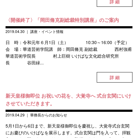
詳 細
〈開催終了〉「岡田脩克副総裁特別講座」のご案内
2019.04.30
｜
講座・イベント情報
日 時：令和元年６月1日（土） 10:30～16:00（予定）
会 場：華道芸術学院講 師：岡田脩克 副総裁 西村強甫
華道芸術学院長 村上巨樹 いけばな文化総合研究所
長 谷田緑...
詳 細
新天皇様御即位 お祝いの花を、大覚寺へ 式台玄関にいけ
させていただきます。
2019.04.29
｜
華務長からのお知らせ
5月1日から6日まで、新天皇様御即位を慶祝し、大覚寺式台玄関
にお慶びのいけばなを展示します。式台玄関は門を入って、拝観