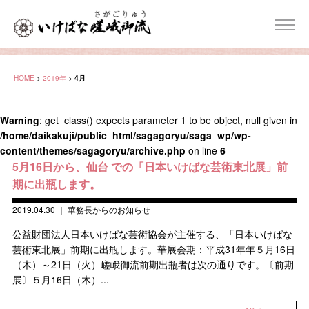
HOME
>
2019年
>
4月
Warning
: get_class() expects parameter 1 to be object, null given in
/home/daikakuji/public_html/sagagoryu/saga_wp/wp-
content/themes/sagagoryu/archive.php
on line
6
5月16日から、仙台 での「日本いけばな芸術東北展」前
期に出瓶します。
2019.04.30
｜
華務長からのお知らせ
公益財団法人日本いけばな芸術協会が主催する、「日本いけばな
芸術東北展」前期に出瓶します。華展会期：平成31年年５月16日
（木）～21日（火）嵯峨御流前期出瓶者は次の通りです。〔前期
展〕５月16日（木）...