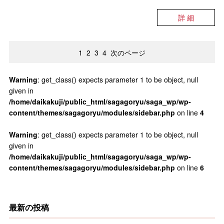
詳 細
1
2
3
4
次のページ
Warning
: get_class() expects parameter 1 to be object, null
given in
/home/daikakuji/public_html/sagagoryu/saga_wp/wp-
content/themes/sagagoryu/modules/sidebar.php
on line
4
Warning
: get_class() expects parameter 1 to be object, null
given in
/home/daikakuji/public_html/sagagoryu/saga_wp/wp-
content/themes/sagagoryu/modules/sidebar.php
on line
6
最新の投稿