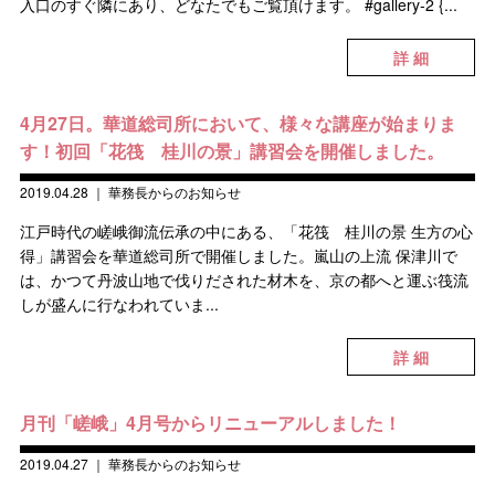
入口のすぐ隣にあり、どなたでもご覧頂けます。 #gallery-2 {...
詳 細
4月27日。華道総司所において、様々な講座が始まりま
す！初回「花筏 桂川の景」講習会を開催しました。
2019.04.28
｜
華務長からのお知らせ
江戸時代の嵯峨御流伝承の中にある、「花筏 桂川の景 生方の心
得」講習会を華道総司所で開催しました。嵐山の上流 保津川で
は、かつて丹波山地で伐りだされた材木を、京の都へと運ぶ筏流
しが盛んに行なわれていま...
詳 細
月刊「嵯峨」4月号からリニューアルしました！
2019.04.27
｜
華務長からのお知らせ