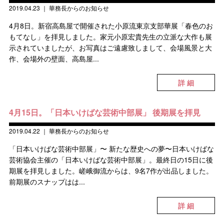
2019.04.23
｜
華務長からのお知らせ
4月8日。新宿高島屋で開催された小原流東京支部華展「春色のお
もてなし」を拝見しました。家元小原宏貴先生の立派な大作も展
示されていましたが、お写真はご遠慮致しまして、会場風景と大
作、会場外の壁面、高島屋...
詳 細
4月15日。「日本いけばな芸術中部展」 後期展を拝見
2019.04.22
｜
華務長からのお知らせ
「日本いけばな芸術中部展」〜 新たな歴史への夢〜日本いけばな
芸術協会主催の「日本いけばな芸術中部展」。最終日の15日に後
期展を拝見しました。嵯峨御流からは、9名7作が出品しました。
前期展のスナップはは...
詳 細