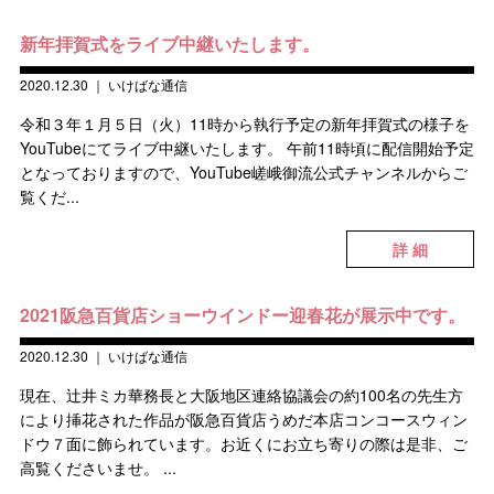
新年拝賀式をライブ中継いたします。
2020.12.30
｜
いけばな通信
令和３年１月５日（火）11時から執行予定の新年拝賀式の様子を
YouTubeにてライブ中継いたします。 午前11時頃に配信開始予定
となっておりますので、YouTube嵯峨御流公式チャンネルからご
覧くだ...
詳 細
2021阪急百貨店ショーウインドー迎春花が展示中です。
2020.12.30
｜
いけばな通信
現在、辻󠄀井ミカ華務長と大阪地区連絡協議会の約100名の先生方
により挿花された作品が阪急百貨店うめだ本店コンコースウィン
ドウ７面に飾られています。お近くにお立ち寄りの際は是非、ご
高覧くださいませ。 ...