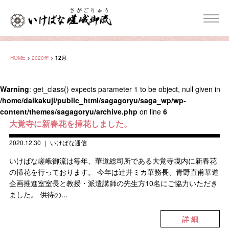
HOME
>
2020年
>
12月
Warning
: get_class() expects parameter 1 to be object, null given in
/home/daikakuji/public_html/sagagoryu/saga_wp/wp-
content/themes/sagagoryu/archive.php
on line
6
大覚寺に新春花を挿花しました。
2020.12.30
｜
いけばな通信
いけばな嵯峨御流は毎年、華道総司所である大覚寺境内に新春花
の挿花を行っております。 今年は辻󠄀井ミカ華務長、青野直甫華道
企画推進室室長と教授・派遣講師の先生方10名にご協力いただき
ました。 供待の...
詳 細