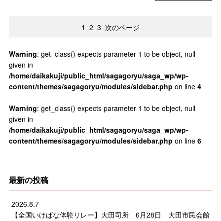
1
2
3
次のページ
Warning
: get_class() expects parameter 1 to be object, null
given in
/home/daikakuji/public_html/sagagoryu/saga_wp/wp-
content/themes/sagagoryu/modules/sidebar.php
on line
4
Warning
: get_class() expects parameter 1 to be object, null
given in
/home/daikakuji/public_html/sagagoryu/saga_wp/wp-
content/themes/sagagoryu/modules/sidebar.php
on line
6
最新の投稿
2026.8.7
【全国いけばな体験リレー】大田司所 6月28日 大田市民会館