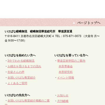
いけばな嵯峨御流 嵯峨御流華道総司所 華道課直通
〒616-8411 京都市右京区嵯峨大沢町４ TEL：075-871-0073 （大覚寺 月〜
金 9:00〜17:00）
いけばなを始めたい方へ
いけばなを習っている方へ
・
3分でわかる嵯峨御流
・
華道芸術学院のご案内
・
お稽古を受けるまでの流れ
本所専修会
・
生徒さんの声
本所研究科
・
全国いけばな教室紹介
・
イベント情報
・
よくあるご質問
いけばなの先生方へ
・
お知らせ
・
全国いけばな教室紹介掲載のご案
・
月刊嵯峨
内