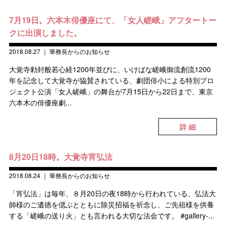
7月19日。六本木俳優座にて、「女人嵯峨」アフタートー
クに出演しました。
2018.08.27
｜
華務長からのお知らせ
大覚寺勅封般若心経1200年並びに、いけばな嵯峨御流創流1200
年を記念して大覚寺が協賛されている、劇団俳小による特別プロ
ジェクト公演「女人嵯峨」の舞台が7月15日から22日まで、東京
六本木の俳優座劇...
詳 細
8月20日18時。大覚寺宵弘法
2018.08.24
｜
華務長からのお知らせ
「宵弘法」は毎年、８月20日の夜18時から行われている、弘法大
師様のご遺徳を偲ぶとともに除災招福を祈念し、ご先祖様を供養
する「嵯峨の送り火」とも言われる大切な法会です。 #gallery-...