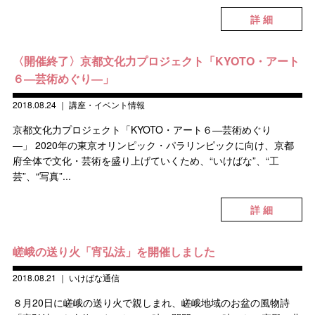
詳 細
〈開催終了〉京都文化力プロジェクト「KYOTO・アート
６―芸術めぐり―」
2018.08.24
｜
講座・イベント情報
京都文化力プロジェクト「KYOTO・アート６―芸術めぐり
―」 2020年の東京オリンピック・パラリンピックに向け、京都
府全体で文化・芸術を盛り上げていくため、“いけばな”、“工
芸”、“写真”...
詳 細
嵯峨の送り火「宵弘法」を開催しました
2018.08.21
｜
いけばな通信
８月20日に嵯峨の送り火で親しまれ、嵯峨地域のお盆の風物詩