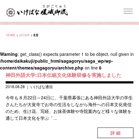
HOME
>
2018年
>
8月
Warning
: get_class() expects parameter 1 to be object, null given in
/home/daikakuji/public_html/sagagoryu/saga_wp/wp-
content/themes/sagagoryu/archive.php
on line
6
神田外語大学:日本伝統文化体験研修を実施しました
2018.08.28
｜
いけばな通信
今年も８月22日～24日に、千葉県幕張にある神田外語大学の学生
さんたちが大覚寺でお寺の生活をしながら海外への日本文化発信
のため、生け花、写経、お抹茶体験や寺院案内など様々な体験を
通して日本文化を学ぶ「...
詳 細