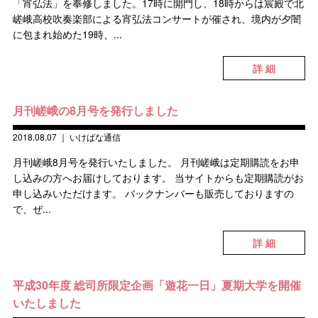
「宵弘法」を奉修しました。17時に開門し、18時からは宸殿で北
嵯峨高校吹奏楽部による宵弘法コンサートが催され、境内が夕闇
に包まれ始めた19時、...
詳 細
月刊嵯峨の8月号を発行しました
2018.08.07
｜
いけばな通信
月刊嵯峨8月号を発行いたしました。 月刊嵯峨は定期購読をお申
し込みの方へお届けしております。 当サイトからも定期購読がお
申し込みいただけます。 バックナンバーも販売しておりますの
で、ぜ...
詳 細
平成30年度 総司所限定企画「遊花一日」夏期大学を開催
いたしました