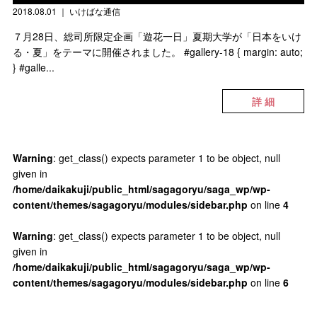
2018.08.01
｜
いけばな通信
７月28日、総司所限定企画「遊花一日」夏期大学が「日本をいけ
る・夏」をテーマに開催されました。 #gallery-18 { margin: auto;
} #galle...
詳 細
Warning
: get_class() expects parameter 1 to be object, null
given in
/home/daikakuji/public_html/sagagoryu/saga_wp/wp-
content/themes/sagagoryu/modules/sidebar.php
on line
4
Warning
: get_class() expects parameter 1 to be object, null
given in
/home/daikakuji/public_html/sagagoryu/saga_wp/wp-
content/themes/sagagoryu/modules/sidebar.php
on line
6