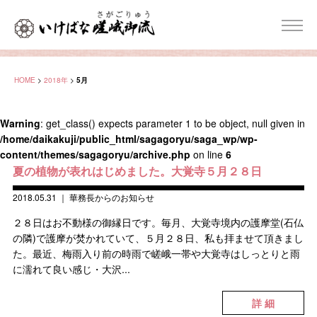
HOME
>
2018年
>
5月
Warning
: get_class() expects parameter 1 to be object, null given in
/home/daikakuji/public_html/sagagoryu/saga_wp/wp-
content/themes/sagagoryu/archive.php
on line
6
夏の植物が表れはじめました。大覚寺５月２８日
2018.05.31
｜
華務長からのお知らせ
２８日はお不動様の御縁日です。毎月、大覚寺境内の護摩堂(石仏
の隣)で護摩が焚かれていて、５月２８日、私も拝ませて頂きまし
た。最近、梅雨入り前の時雨で嵯峨一帯や大覚寺はしっとりと雨
に濡れて良い感じ・大沢...
詳 細