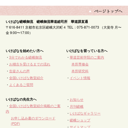
いけばな嵯峨御流 嵯峨御流華道総司所 華道課直通
〒616-8411 京都市右京区嵯峨大沢町４ TEL：075-871-0073 （大覚寺 月〜
金 9:00〜17:00）
いけばなを始めたい方へ
いけばなを習っている方へ
・
3分でわかる嵯峨御流
・
華道芸術学院のご案内
・
お稽古を受けるまでの流れ
本所専修会
・
生徒さんの声
本所研究科
・
全国いけばな教室紹介
・
イベント情報
・
よくあるご質問
いけばなの先生方へ
・
お知らせ
・
全国いけばな教室紹介掲載のご案
・
月刊嵯峨
内
・
いけばなギャラリー
お申し込み書のダウンロード
・
嵯峨ショップ
(PDF)
・
サイトマップ