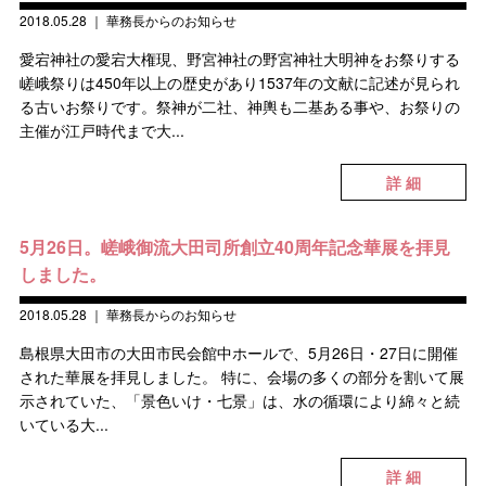
2018.05.28
｜
華務長からのお知らせ
愛宕神社の愛宕大権現、野宮神社の野宮神社大明神をお祭りする
嵯峨祭りは450年以上の歴史があり1537年の文献に記述が見られ
る古いお祭りです。祭神が二社、神輿も二基ある事や、お祭りの
主催が江戸時代まで大...
詳 細
5月26日。嵯峨御流大田司所創立40周年記念華展を拝見
しました。
2018.05.28
｜
華務長からのお知らせ
島根県大田市の大田市民会館中ホールで、5月26日・27日に開催
された華展を拝見しました。 特に、会場の多くの部分を割いて展
示されていた、「景色いけ・七景」は、水の循環により綿々と続
いている大...
詳 細