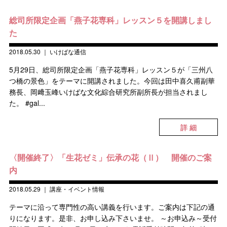
総司所限定企画「燕子花専科」レッスン５を開講しまし
た
2018.05.30
｜
いけばな通信
5月29日、総司所限定企画「燕子花専科」レッスン５が「三州八
つ橋の景色」をテーマに開講されました。今回は田中喜久甫副華
務長、岡﨑玉峰いけばな文化綜合研究所副所長が担当されまし
た。 #gal...
詳 細
〈開催終了〉「生花ゼミ」伝承の花（Ⅱ） 開催のご案
内
2018.05.29
｜
講座・イベント情報
テーマに沿って専門性の高い講義を行います。ご案内は下記の通
りになります。是非、お申し込み下さいませ。 ～お申込み～受付