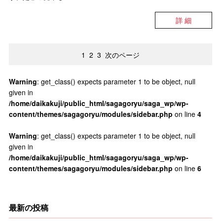
詳 細
1
2
3
次のページ
Warning
: get_class() expects parameter 1 to be object, null
given in
/home/daikakuji/public_html/sagagoryu/saga_wp/wp-
content/themes/sagagoryu/modules/sidebar.php
on line
4
Warning
: get_class() expects parameter 1 to be object, null
given in
/home/daikakuji/public_html/sagagoryu/saga_wp/wp-
content/themes/sagagoryu/modules/sidebar.php
on line
6
最新の投稿