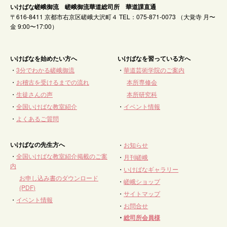
いけばな嵯峨御流 嵯峨御流華道総司所 華道課直通
〒616-8411 京都市右京区嵯峨大沢町４ TEL：075-871-0073 （大覚寺 月〜
金 9:00〜17:00）
いけばなを始めたい方へ
いけばなを習っている方へ
・
3分でわかる嵯峨御流
・
華道芸術学院のご案内
・
お稽古を受けるまでの流れ
本所専修会
・
生徒さんの声
本所研究科
・
全国いけばな教室紹介
・
イベント情報
・
よくあるご質問
いけばなの先生方へ
・
お知らせ
・
全国いけばな教室紹介掲載のご案
・
月刊嵯峨
内
・
いけばなギャラリー
お申し込み書のダウンロード
・
嵯峨ショップ
(PDF)
・
サイトマップ
・
イベント情報
・
お問合せ
・
総司所会員様