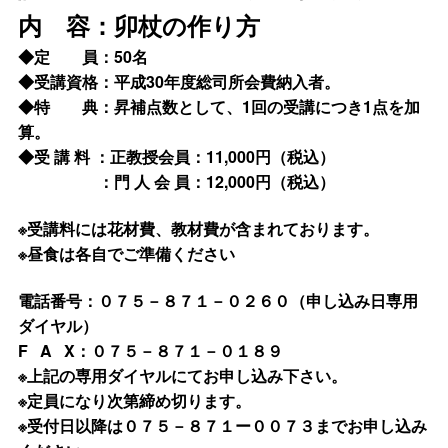
内 容：卯杖の作り方
◆定 員：50名
◆受講資格：平成30年度総司所会費納入者。
◆特 典：昇補点数として、1回の受講につき1点を加
算。
◆受 講 料 ：正教授会員：11,000円（税込）
：門 人 会 員：12,000円（税込）
※受講料には花材費、教材費が含まれております。
※昼食は各自でご準備ください
電話番号：０７５－８７１－０２６０（申し込み日専用
ダイヤル）
F A X：０７５－８７１－０１８９
※上記の専用ダイヤルにてお申し込み下さい。
※定員になり次第締め切ります。
※受付日以降は０７５－８７１ー００７３までお申し込み