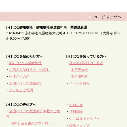
いけばな嵯峨御流 嵯峨御流華道総司所 華道課直通
〒616-8411 京都市右京区嵯峨大沢町４ TEL：075-871-0073 （大覚寺 月〜
金 9:00〜17:00）
いけばなを始めたい方へ
いけばなを習っている方へ
・
3分でわかる嵯峨御流
・
華道芸術学院のご案内
・
お稽古を受けるまでの流れ
本所専修会
・
生徒さんの声
本所研究科
・
全国いけばな教室紹介
・
イベント情報
・
よくあるご質問
いけばなの先生方へ
・
お知らせ
・
全国いけばな教室紹介掲載のご案
・
月刊嵯峨
内
・
いけばなギャラリー
お申し込み書のダウンロード
・
嵯峨ショップ