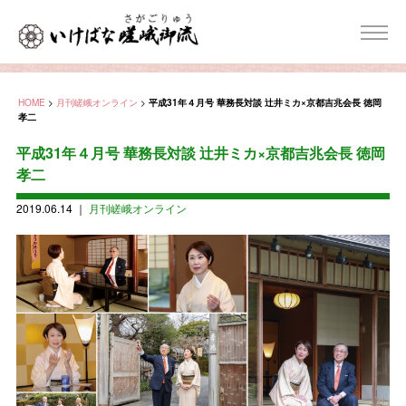
HOME
>
月刊嵯峨オンライン
>
平成31年４月号 華務長対談 辻󠄀井ミカ×京都吉兆会長 徳岡
孝二
平成31年４月号 華務長対談 辻󠄀井ミカ×京都吉兆会長 徳岡
孝二
2019.06.14
｜
月刊嵯峨オンライン