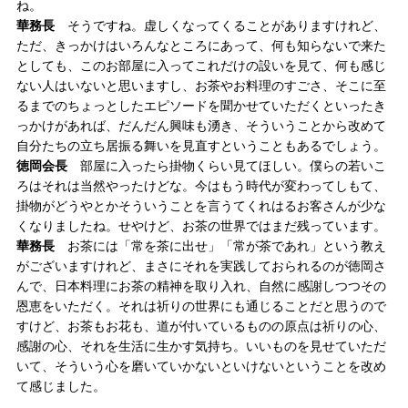
ね。
華務長
そうですね。虚しくなってくることがありますけれど、
ただ、きっかけはいろんなところにあって、何も知らないで来た
としても、このお部屋に入ってこれだけの設いを見て、何も感じ
ない人はいないと思いますし、お茶やお料理のすごさ、そこに至
るまでのちょっとしたエピソードを聞かせていただくといったき
っかけがあれば、だんだん興味も湧き、そういうことから改めて
自分たちの立ち居振る舞いを見直すということもあるでしょう。
徳岡会長
部屋に入ったら掛物くらい見てほしい。僕らの若いこ
ろはそれは当然やったけどな。今はもう時代が変わってしもて、
掛物がどうやとかそういうことを言うてくれはるお客さんが少な
くなりましたね。せやけど、お茶の世界ではまだ残っています。
華務長
お茶には「常を茶に出せ」「常が茶であれ」という教え
がございますけれど、まさにそれを実践しておられるのが徳岡さ
んで、日本料理にお茶の精神を取り入れ、自然に感謝しつつその
恩恵をいただく。それは祈りの世界にも通じることだと思うので
すけど、お茶もお花も、道が付いているものの原点は祈りの心、
感謝の心、それを生活に生かす気持ち。いいものを見せていただ
いて、そういう心を磨いていかないといけないということを改め
て感じました。