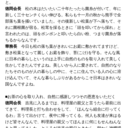
と。
徳岡会長
松の木はだいたい二十年たったら菌糸が付いて、年に
新しく三十センチくらい伸びる。私らも十一月の秋から熊手で全
部落ち葉を掻いていました。その後新しい松葉が下へ落ちて、そ
れに菌根菌が宿る。松茸を採るときに「頭を叩いてから採れ」と
言われたのは、頭をポンポンと叩いたら白い粉、つまり菌糸が落
ちるからなんです。
華務長
今日も松の落ち葉がきれいにお庭に敷かれてますけど、
敷き松葉となって麗しくお庭を飾り、苔(こけ)を守る。そんな風
に日本の暮らしというのは上手に自然のものを取り入れて美しく
生かしてきたんですよね。美しいから人に愛されて。自然のなり
たちそのものが人の暮らしの中に、そこに住んでいる人の心に溶
け込んでいて、そんな暮らしぶりがあるからこそ日本はきれいな
国なんですよね。
■お茶の心を取り入れ、自然に感謝しつつその恩恵をいただく
徳岡会長
吉兆に入るまでは、料理屋の親父と言うたら昼前に出
てきて、料理長と打ち合わせをして、「ほんなら組合に行ってく
るわ」言うて出かけて、夜中に帰ってくる。何人も友達が来はる
けど皆そんなんで、料理屋の親父ってほんまに何にもせんねんな
あと思ってました。ところが吉兆の親父ときたら、朝から神棚掃