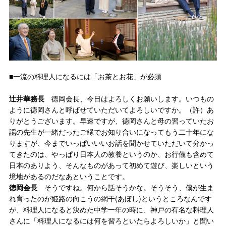
■一流の料理人になるには「お茶とお花」が必須
辻井華務長
徳岡会長、今日はよろしくお願いします。いつもの
ように徳岡さんと呼ばせていただいてよろしいですか。（許）あ
りがとうございます。早速ですが、徳岡さんと母の習っていたお
謡の先生が一緒だったご縁でお知り合いになってもう二十年にな
りますが、今までいっぱいいいお話を聞かせていただいて分かっ
てきたのは、やっぱり日本人の教養というのか、お行儀も含めて
日本のありよう、そんなものがあって初めて遊び、楽しいという
境地があるのだなあということです。
徳岡会長
そうですね。何から話そうかな。そうそう、僕が生ま
れ育ったのが姫路の向こうの網干(あぼし)というところなんです
が、料理人になると決めた中学一年の時に、神戸の有名な料理人
さんに「料理人になるには何を習ろといたらよろしいか」と聞い