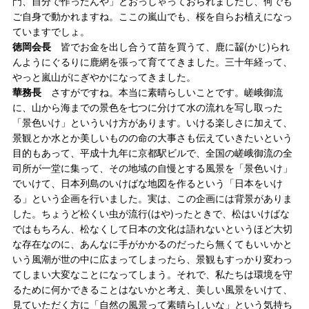
門、自分で作ったんや」とおっしゃっておられましたし、何でも
ご自身で動かれますね。ここの嵐山でも、桜を自らお植えになっ
ていますでしょ。
徳岡会長
皆でお金を出し合うて苗を買うて、鹿に齧(かじ)られ
んようにぐるりに鹿網を張って育ててきました。三十年経って、
やっと嵐山がにぎやかになってきました。
華務長
さすがですね。本当に素晴らしいことです。嵯峨御流
に、山から海までの景色を七つに分けて水の流れを写し取った
「景色いけ」といういけ方があります。いける楽しさに加えて、
景観とか水とか美しいものの命の大事さも伝えていきたいという
目的もあって、平成十九年に京都駅ビルで、全国の嵯峨御流の全
司所が一堂に集って、その地域の自慢とする風景を「景色いけ」
でいけて、日本列島のいけばな地図を作るという「日本をいけ
る」という企画を行いました。実は、この企画には背景がありま
した。ちょうど松くい虫が流行(はや)ったときで、松はいけばな
ではもちろん、松なくして日本の文化は語れないというほど大切
な存在なのに、あんなに手がかかるのだったら無くてもいいかと
いう風潮が世の中に広まってしまったら、景観もすっかり変わっ
てしまい大変なことになってしまう。それで、私たちは環境を守
るために何かできることはないかと考え、美しい風景をいけて、
見ていただく方に「自然の風景って素晴らしいな」という気持ち