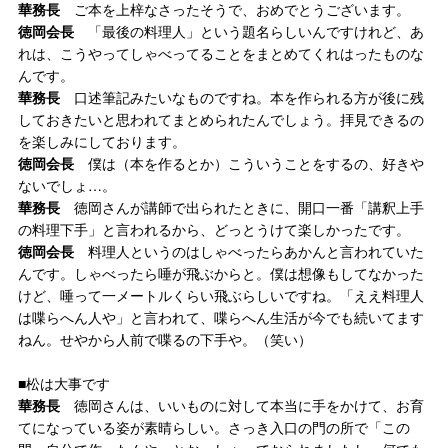
華務長
ご本を上梓なさったそうで、おめでとうございます。
徳岡会長
「最後の料理人」という題名らしいんですけれど、あ
れは、こうやってしゃべってることをまとめてくれはったものな
んです。
華務長
口述筆記みたいなものですね。本を作られる方が後に残
しておきたいと思われてまとめられたんでしょう。拝見できるの
を楽しみにしております。
徳岡会長
僕は（本を作るとか）こういうことをするの、好きや
ないでしょ…。
華務長
徳岡さんが講師で出られたときに、開口一番「講釈上手
の料理下手」と言われるから、どっとうけて楽しかったです。
徳岡会長
料理人というのはしゃべったらあかんと言われていた
んです。しゃべったら唾が飛ぶからと。僕は想像もしてなかった
けど、唾って一メートルくらい飛ぶらしいですね。「ええ料理人
は喋らへん人や」と言われて、喋らへん生活が今でも続いてます
ねん。せやから人前で喋るの下手や。（笑い）
■松は大事です
華務長
徳岡さんは、いいものに対して本当に手をかけて、お育
てになっている姿が素晴らしい。さっき入口の門の所で「この