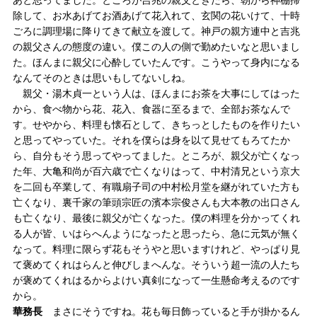
除して、お水あげてお酒あげて花入れて、玄関の花いけて、十時
ごろに調理場に降りてきて献立を渡して。神戸の親方連中と吉兆
の親父さんの態度の違い。僕この人の側で勤めたいなと思いまし
た。ほんまに親父に心酔していたんです。こうやって身内になる
なんてそのときは思いもしてないしね。
親父・湯木貞一という人は、ほんまにお茶を大事にしてはった
から、食べ物から花、花入、食器に至るまで、全部お茶なんで
す。せやから、料理も懐石として、きちっとしたものを作りたい
と思ってやっていた。それを僕らは身を以て見せてもろてたか
ら、自分もそう思ってやってました。ところが、親父が亡くなっ
た年、大亀和尚が百六歳で亡くなりはって、中村清兄という京大
を二回も卒業して、有職扇子司の中村松月堂を継がれていた方も
亡くなり、裏千家の筆頭宗匠の濱本宗俊さんも大本教の出口さん
も亡くなり、最後に親父が亡くなった。僕の料理を分かってくれ
る人が皆、いはらへんようになったと思ったら、急に元気が無く
なって。料理に限らず花もそうやと思いますけれど、やっぱり見
て褒めてくれはらんと伸びしまへんな。そういう超一流の人たち
が褒めてくれはるからよけい真剣になって一生懸命考えるのです
から。
華務長
まさにそうですね。花も毎日飾っていると手が掛かるん