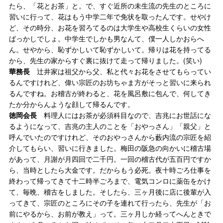
たら、「花とお茶」と。で、すぐ近所の未生流の先生のところに
習いに行って、花はもう中学二年で免状を取ったんです。せやけ
ど、その時分、お花を習ろてるのは大学生や高校生くらいの女性
ばっかしでしょ。中学生でしかも男なんて、僕一人しかおらへ
ん。せやから、恥ずかしいて恥ずかしいて。帰りは花を持ってる
から、先生の家からすぐ裏に抜けて走って帰りました。(笑い)
華務長
辻井家は祖父から父、私と代々お花をさせてもらってい
るんですけれど、偉い宗匠のお坊ちゃま方がそっと習いに来られ
るんですね。お稽古が終わると、花を風呂敷に包んで、何してき
たか分からんような顔して帰るんです。
徳岡会長
料理人にはお茶が必須科目なので、吉兆にお世話にな
るようになって、吉兆の主人のことを「おやっさん」「親父」と
呼んでいたのですけれど、そのおやっさんから藪内流の宗匠を紹
介してもらい、習いに行きました。梅田の阪急の向かいに稽古場
があって、月謝が月四回で二千円。一回の稽古代が五百円ですか
ら、当時としたら大金です。だからもう必死。夜十時ごろ仕事を
終わって帰ってきて十二時半ごろまで、電気コンロに薬缶をかけ
て、毎晩、稽古をしました。そしたら、三ヶ月後に店に後輩が入
ってきて、宗匠のところにその子を連れて行ったら、先生が「お
前にやるから、お前が教え」って。三ヶ月しか経ってへんときで