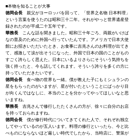
■本物を知ることが大事
徳岡会長
親父がヨーロッパを回って、「世界之名物 日本料理」
という言葉を使うたのは昭和三十二年。それがやっと世界遺産登
録されたのが平成二十五年です。
華務長
こんな話を聞きました。昭和三十年ごろ、両親がいけば
なの普及のために外国へ行っていたんです。アメリカで日本大使
館にお招きいただいたとき、お食事に吉兆さんのお料理が出てき
て、感激して涙が出そうになった、外国で日本の国のことがもの
すごく誇らしく思えた。日本にいるよりさらにそういう気持ちを
強く持ったと、今も話してくれます。そういう誇りを多くの方に
持っていただきたいです。
徳岡会長
食べ物の世界も一緒。僕が教えた子にもミシュランの
星をもらったのがいますが、星が付いたということにばっかり目
が向くんではなしに、本当のことを分かってやってほしいなと思
いますね。
華務長
吉兆さんで修行したたくさんの方が、徐々に自分のお店
を持っておられますね。
徳岡会長
僕が修行時代についてきてくれた人で、それぞれ独立
してやっているのが五人います。料理の修行といったら、今と比
べものにならないほど厳しい時代でしたから、当時店に、警策が