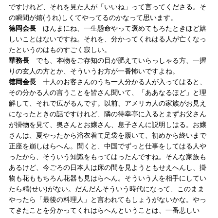
ですけれど、それを見た人が「いいね」って言ってくださる。そ
の瞬間が嬉(うれ)しくてやってるのかなって思います。
徳岡会長
ほんまにね、一生懸命やって褒めてもろたときほど嬉
しいことはないですね。それを、分かってくれはる人が亡くなっ
たというのはものすごく寂しい。
華務長
でも、本物をご存知の目が肥えていらっしゃる方、一握
りの玄人の方とか、そういうお方が一番怖いですよね。
徳岡会長
十人のお客さんのうち一人分かる人が入ってはると、
その分かる人の言うことを皆さん聞いて、「ああなるほど」と理
解して、それで広がるんです。以前、アメリカ人の家族がお見え
になったときの話ですけれど、隣の待幸亭に入るとまずお父さん
が掛物を見て、奥さんとお嬢さん、息子さんに説明しはる。お嬢
さんは、夏やったから浴衣着て足袋を履いて、初めから終いまで
正座を崩しはらへん。聞くと、中国でずっと仕事をしてはる人や
ったから、そういう知識をもってはったんですね。そんな家族も
あるけど、今ごろの日本人は床の間を見ようともせえへんし、掛
物も花ももちろん花器も見はらへん。そういう人を相手にしてい
たら精(せい)がない。だんだんそういう時代になって、このまま
やったら「最後の料理人」と言われてもしょうがないかな。やっ
てきたことを分かってくれはらへんということは、一番悲しい