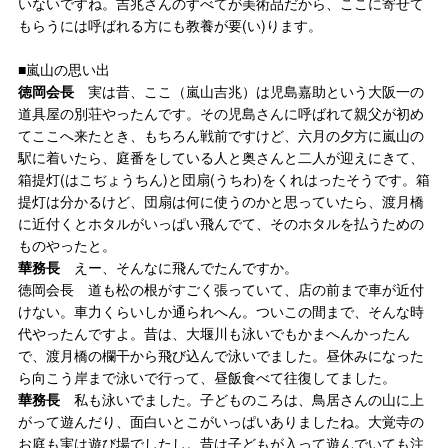
いないですね。吉兆さんのすべてが美術品だから、ここに寄せて
もらうには呼ばれる方にも教養が要(い)ります。
■嵐山の思い出
徳岡会長
実は昔、ここ（嵐山吉兆）は児島嘉助という大阪一の
道具屋の別荘やったんです。その児島さんに呼ばれて親父が初め
てここへ来たとき、もちろん戦前ですけど、六月の夕方に嵐山の
駅に着いたら、庭番をしている人と奥さんと二人が迎えにきて、
箱提灯(はこぢょうちん)と団扇(うちわ)をくれはったそうです。箱
提灯は分かるけど、団扇は何に使うのかと思っていたら、渡月橋
に近付くとホタルがいっぱい飛んでて、そのホタルを払うための
ものやったと。
華務長
えー、そんなに飛んでたんですか。
徳岡会長 道も松の根がすごく張っていて、店の前まで車が近付
けない。車力くらいしか通られへん。ついこの間まで、そんな時
代やったんですよ。昔は、大堰川も泳いでもかまへんかったん
で、渡月橋の欄干から飛び込んで泳いでました。昼休みになった
ら向こう岸まで泳いで行って、昼飯食べて往復してました。
華務長
私も泳いでました。子どものころは、鳥居さんの山に上
がって遊んだり、面白いとこがいっぱいありましたね。大覚寺の
お庭も実は遊び場でしたし。昔は子どもが入って遊んでいても注