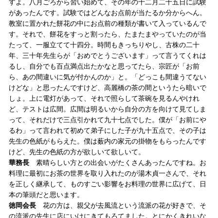
すよ。八月ごろから習い始めて、その年の十二月二十五日に試験
があったんです。試験ではどんなお点前が当たるか分からへん。
教室に置かれた餅花の中にお点前の種類が書いて入っているんで
す。それで、餅花をすっと割ったら、たまたまやっていたのが当
たって、一服立てて十四分。時間もきっちりやし、古株の二十
年、三十年先生らが「おめでとうございます」って言うてくれは
るし、自分でも百点満点出たかなと思ってたら、宗匠が「お前
ら、あの間違いに気が付かんのか」と。「どっこも間違うてない
けどな」と思ったんですけど、高麗橋の茶の間というたら暗いで
しょ。上に電灯があって、それで照らして茶碗を見るんやけれ
ど、テストは広間。広間は明るいから自分の方を向けて見てしま
って、それだけで三点引かれて九十七点でした。僕が「お前にや
るわ」って言われて初めて弟子にした子が九十五点で、その子は
先生の色紙がもらえた。僕は薮内の家元の掛物をもらったんです
けど、先生の色紙の方が欲しいて欲しいて。
華務長
素晴らしい方との出会いがたくさんあったんですね。お
料理に最初にお茶の世界を取り入れたのが湯木貞一さんで、それ
を正しく継承して、ものすごい影響をお料理の世界に広げて、日
本の筆頭だと思います。
徳岡会長
花の方は、親父が去風流という流派の花が好きで、そ
の流派の先生に店にいけにきてもろてました。とにかくきれいな