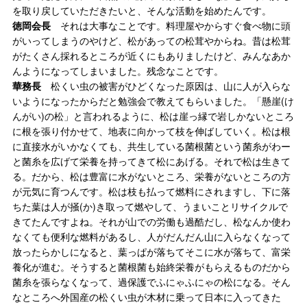
を取り戻していただきたいと、そんな活動を始めたんです。
徳岡会長
それは大事なことです。料理屋やからすぐ食べ物に頭
がいってしまうのやけど、松があっての松茸やからね。昔は松茸
がたくさん採れるところが近くにもありましたけど、みんなあか
んようになってしまいました。残念なことです。
華務長
松くい虫の被害がひどくなった原因は、山に人が入らな
いようになったからだと勉強会で教えてもらいました。「懸崖(け
んがい)の松」と言われるように、松は崖っ縁で岩しかないところ
に根を張り付かせて、地表に向かって枝を伸ばしていく。松は根
に直接水がいかなくても、共生している菌根菌という菌糸がわー
と菌糸を広げて栄養を持ってきて松にあげる。それで松は生きて
る。だから、松は豊富に水がないところ、栄養がないところの方
が元気に育つんです。松は枝も払って燃料にされますし、下に落
ちた葉は人が掻(か)き取って燃やして、うまいことリサイクルで
きてたんですよね。それが山での労働も過酷だし、松なんか使わ
なくても便利な燃料があるし、人がだんだん山に入らなくなって
放ったらかしになると、葉っぱが落ちてそこに水が落ちて、富栄
養化が進む。そうすると菌根菌も始終栄養がもらえるものだから
菌糸を張らなくなって、過保護でふにゃふにゃの松になる。そん
なところへ外国産の松くい虫が木材に乗って日本に入ってきた