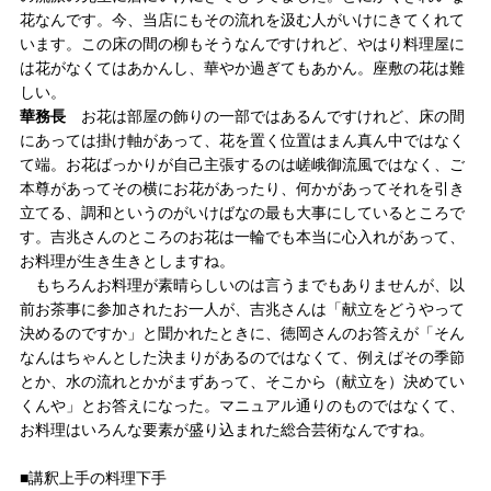
花なんです。今、当店にもその流れを汲む人がいけにきてくれて
います。この床の間の柳もそうなんですけれど、やはり料理屋に
は花がなくてはあかんし、華やか過ぎてもあかん。座敷の花は難
しい。
華務長
お花は部屋の飾りの一部ではあるんですけれど、床の間
にあっては掛け軸があって、花を置く位置はまん真ん中ではなく
て端。お花ばっかりが自己主張するのは嵯峨御流風ではなく、ご
本尊があってその横にお花があったり、何かがあってそれを引き
立てる、調和というのがいけばなの最も大事にしているところで
す。吉兆さんのところのお花は一輪でも本当に心入れがあって、
お料理が生き生きとしますね。
もちろんお料理が素晴らしいのは言うまでもありませんが、以
前お茶事に参加されたお一人が、吉兆さんは「献立をどうやって
決めるのですか」と聞かれたときに、徳岡さんのお答えが「そん
なんはちゃんとした決まりがあるのではなくて、例えばその季節
とか、水の流れとかがまずあって、そこから（献立を）決めてい
くんや」とお答えになった。マニュアル通りのものではなくて、
お料理はいろんな要素が盛り込まれた総合芸術なんですね。
■講釈上手の料理下手