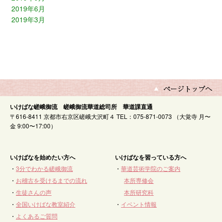
2019年6月
2019年3月
いけばな嵯峨御流 嵯峨御流華道総司所 華道課直通
〒616-8411 京都市右京区嵯峨大沢町４ TEL：075-871-0073 （大覚寺 月〜
金 9:00〜17:00）
いけばなを始めたい方へ
いけばなを習っている方へ
・
3分でわかる嵯峨御流
・
華道芸術学院のご案内
・
お稽古を受けるまでの流れ
本所専修会
・
生徒さんの声
本所研究科
・
全国いけばな教室紹介
・
イベント情報
・
よくあるご質問