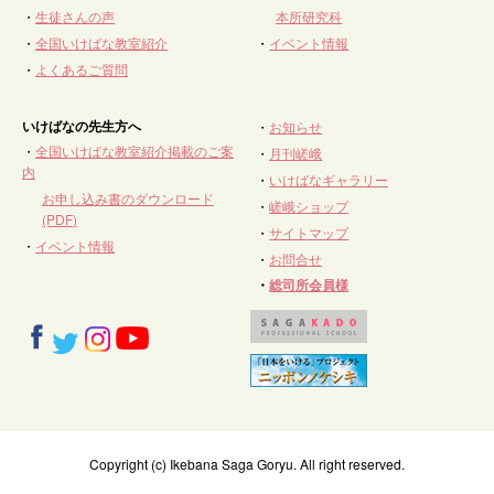
・
生徒さんの声
本所研究科
・
全国いけばな教室紹介
・
イベント情報
・
よくあるご質問
いけばなの先生方へ
・
お知らせ
・
全国いけばな教室紹介掲載のご案
・
月刊嵯峨
内
・
いけばなギャラリー
お申し込み書のダウンロード
・
嵯峨ショップ
(PDF)
・
サイトマップ
・
イベント情報
・
お問合せ
・
総司所会員様
Copyright (c) Ikebana Saga Goryu. All right reserved.