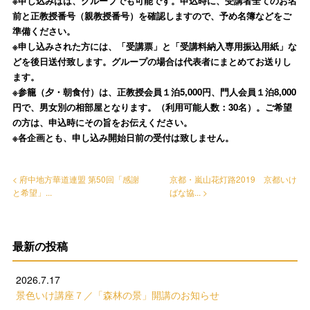
※申し込みはは、グループでも可能です。申込時に、受講者全てのお名
前と正教授番号（親教授番号）を確認しますので、予め名簿などをご
準備ください。
※申し込みされた方には、「受講票」と「受講料納入専用振込用紙」な
どを後日送付致します。グループの場合は代表者にまとめてお送りし
ます。
※参籠（夕・朝食付）は、正教授会員１泊5,000円、門人会員１泊8,000
円で、男女別の相部屋となります。（利用可能人数：30名）。ご希望
の方は、申込時にその旨をお伝えください。
※各企画とも、申し込み開始日前の受付は致しません。
< 府中地方華道連盟 第50回「感謝
京都・嵐山花灯路2019 京都いけ
と希望」...
ばな協... >
最新の投稿
2026.7.17
景色いけ講座７／「森林の景」開講のお知らせ