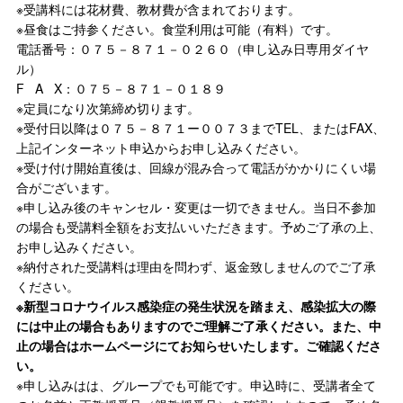
※受講料には花材費、教材費が含まれております。
※昼食はご持参ください。食堂利用は可能（有料）です。
電話番号：０７５－８７１－０２６０（申し込み日専用ダイヤ
ル）
F A X：０７５－８７１－０１８９
※定員になり次第締め切ります。
※受付日以降は０７５－８７１ー００７３までTEL、またはFAX、
上記インターネット申込からお申し込みください。
※受け付け開始直後は、回線が混み合って電話がかかりにくい場
合がございます。
※申し込み後のキャンセル・変更は一切できません。当日不参加
の場合も受講料全額をお支払いいただきます。予めご了承の上、
お申し込みください。
※納付された受講料は理由を問わず、返金致しませんのでご了承
ください。
※新型コロナウイルス感染症の発生状況を踏まえ、感染拡大の際
には中止の場合もありますのでご理解ご了承ください。また、中
止の場合はホームページにてお知らせいたします。ご確認くださ
い。
※申し込みはは、グループでも可能です。申込時に、受講者全て