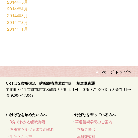
2014年5月
2014年4月
2014年3月
2014年2月
2014年1月
いけばな嵯峨御流 嵯峨御流華道総司所 華道課直通
〒616-8411 京都市右京区嵯峨大沢町４ TEL：075-871-0073 （大覚寺 月〜
金 9:00〜17:00）
いけばなを始めたい方へ
いけばなを習っている方へ
・
3分でわかる嵯峨御流
・
華道芸術学院のご案内
・
お稽古を受けるまでの流れ
本所専修会
・
生徒さんの声
本所研究科