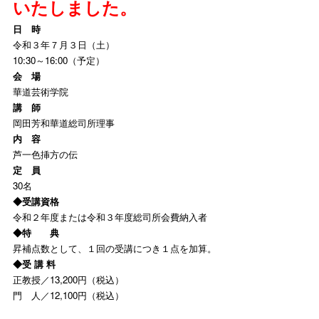
いたしました。
日 時
令和３年７月３日（土）
10:30～16:00（予定）
会 場
華道芸術学院
講 師
岡田芳和華道総司所理事
内 容
芦一色挿方の伝
定 員
30名
◆受講資格
令和２年度または令和３年度総司所会費納入者
◆特 典
昇補点数として、１回の受講につき１点を加算。
◆受 講 料
正教授／13,200円（税込）
門 人／12,100円（税込）