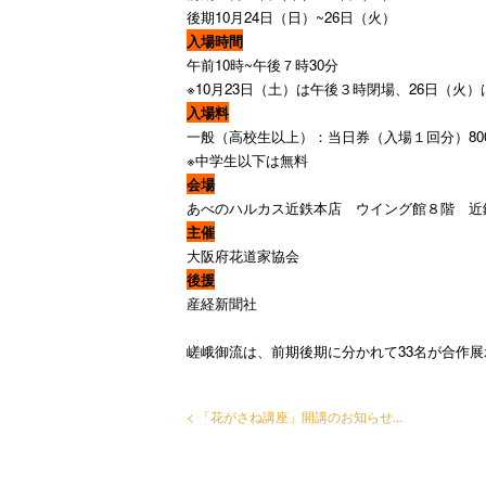
後期10月24日（日）~26日（火）
入場時間
午前10時~午後７時30分
※10月23日（土）は午後３時閉場、26日（火
入場料
一般（高校生以上）：当日券（入場１回分）80
※中学生以下は無料
会場
あべのハルカス近鉄本店 ウイング館８階 近
主催
大阪府花道家協会
後援
産経新聞社
嵯峨御流は、前期後期に分かれて33名が合作
< 「花がさね講座」開講のお知らせ...