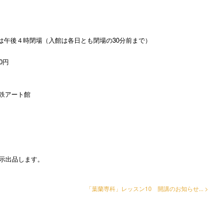
）は午後４時閉場（入館は各日とも閉場の30分前まで）
0円
鉄アート館
展示出品します。
「葉蘭専科」レッスン10 開講のお知らせ... >