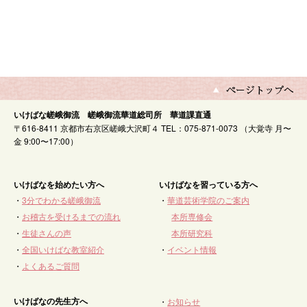
いけばな嵯峨御流 嵯峨御流華道総司所 華道課直通
〒616-8411 京都市右京区嵯峨大沢町４ TEL：075-871-0073 （大覚寺 月〜
金 9:00〜17:00）
いけばなを始めたい方へ
いけばなを習っている方へ
・
3分でわかる嵯峨御流
・
華道芸術学院のご案内
・
お稽古を受けるまでの流れ
本所専修会
・
生徒さんの声
本所研究科
・
全国いけばな教室紹介
・
イベント情報
・
よくあるご質問
いけばなの先生方へ
・
お知らせ