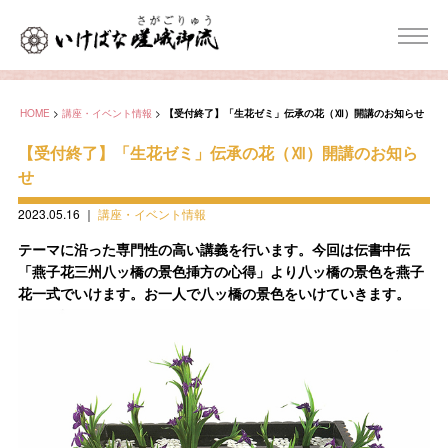
HOME
>
講座・イベント情報
>
【受付終了】「生花ゼミ」伝承の花（Ⅻ）開講のお知らせ
【受付終了】「生花ゼミ」伝承の花（Ⅻ）開講のお知ら
せ
2023.05.16
｜
講座・イベント情報
テーマに沿った専門性の高い講義を行います。今回は伝書中伝
「燕子花三州八ッ橋の景色挿方の心得」より八ッ橋の景色を燕子
花一式でいけます。お一人で八ッ橋の景色をいけていきます。