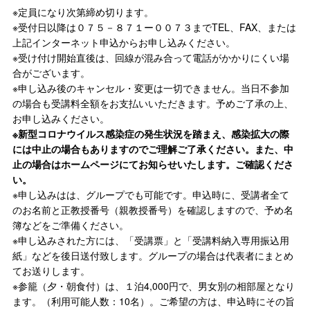
※定員になり次第締め切ります。
※受付日以降は０７５－８７１ー００７３までTEL、FAX、または
上記インターネット申込からお申し込みください。
※受け付け開始直後は、回線が混み合って電話がかかりにくい場
合がございます。
※申し込み後のキャンセル・変更は一切できません。当日不参加
の場合も受講料全額をお支払いいただきます。予めご了承の上、
お申し込みください。
※新型コロナウイルス感染症の発生状況を踏まえ、感染拡大の際
には中止の場合もありますのでご理解ご了承ください。また、中
止の場合はホームページにてお知らせいたします。ご確認くださ
い。
※申し込みはは、グループでも可能です。申込時に、受講者全て
のお名前と正教授番号（親教授番号）を確認しますので、予め名
簿などをご準備ください。
※申し込みされた方には、「受講票」と「受講料納入専用振込用
紙」などを後日送付致します。グループの場合は代表者にまとめ
てお送りします。
※参籠（夕・朝食付）は、１泊4,000円で、男女別の相部屋となり
ます。（利用可能人数：10名）。ご希望の方は、申込時にその旨