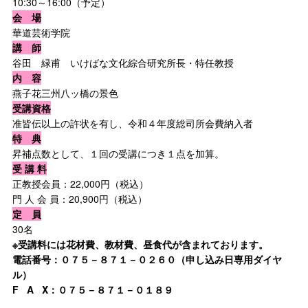
10:30～16:00（予定）
会 場
華道芸術学院
講 師
谷田 緑甫 いけばな文化綜合研究所長・特任教授
内 容
燕子花三州八ッ橋の景色
受講資格
准皆伝以上の許状を有し、令和４年度総司所会費納入者
特 典
昇補点数として、１回の受講につき１点を加算。
受 講 料
正教授会員：22,000円（税込）
門 人 会 員：20,900円（税込）
定 員
30名
※受講料には花材費、教材費、昼食代が含まれております。
電話番号：０７５－８７１－０２６０（申し込み日専用ダイヤ
ル）
F A X：０７５－８７１－０１８９