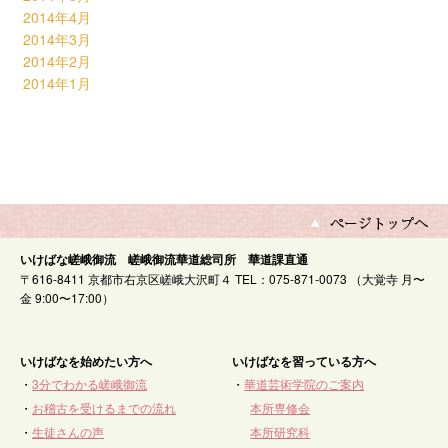
2014年4月
2014年3月
2014年2月
2014年1月
いけばな嵯峨御流 嵯峨御流華道総司所 華道課直通
〒616-8411 京都市右京区嵯峨大沢町４ TEL：075-871-0073 （大覚寺 月〜
金 9:00〜17:00）
いけばなを始めたい方へ
いけばなを習っている方へ
・
3分でわかる嵯峨御流
・
華道芸術学院のご案内
・
お稽古を受けるまでの流れ
本所専修会
・
生徒さんの声
本所研究科