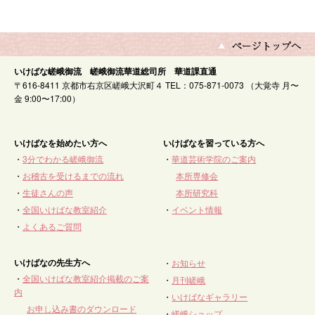
いけばな嵯峨御流 嵯峨御流華道総司所 華道課直通
〒616-8411 京都市右京区嵯峨大沢町４ TEL：075-871-0073 （大覚寺 月〜
金 9:00〜17:00）
いけばなを始めたい方へ
いけばなを習っている方へ
・
3分でわかる嵯峨御流
・
華道芸術学院のご案内
・
お稽古を受けるまでの流れ
本所専修会
・
生徒さんの声
本所研究科
・
全国いけばな教室紹介
・
イベント情報
・
よくあるご質問
いけばなの先生方へ
・
お知らせ
・
全国いけばな教室紹介掲載のご案
・
月刊嵯峨
内
・
いけばなギャラリー
お申し込み書のダウンロード
・
嵯峨ショップ