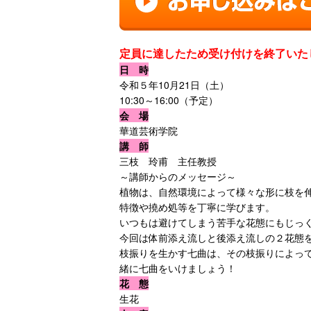
定員に達したため受け付けを終了いた
日 時
令和５年10月21日（土）
10:30～16:00（予定）
会 場
華道芸術学院
講 師
三枝 玲甫 主任教授
～講師からのメッセージ～
植物は、自然環境によって様々な形に枝を
特徴や撓め処等を丁寧に学びます。
いつもは避けてしまう苦手な花態にもじっ
今回は体前添え流しと後添え流しの２花態
枝振りを生かす七曲は、その枝振りによっ
緒に七曲をいけましょう！
花 態
生花