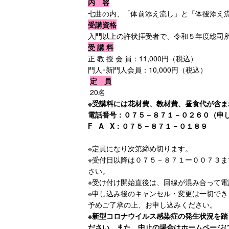
内 容
七曲の内、「体前添え流し」と「体後添え
受講資格
入門以上の許状拝受者で、令和５年度総司
受 講 料
正 教 授 会 員：11,000円（税込）
門人･新門人会員：10,000円（税込）
定 員
20名
※受講料には花材費、教材費、昼食代が含ま
電話番号：０７５－８７１－０２６０（申
F A X：０７５－８７１－０１８９
※定員になり次第締め切ります。
※受付日以降は０７５－８７１ー００７３ま
さい。
※受け付け開始直後は、回線が混み合って
※申し込み後のキャンセル・変更は一切で
予めご了承の上、お申し込みください。
※新型コロナウイルス感染症の発生状況を
ださい。また、中止の場合はホームページ