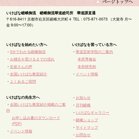
いけばな嵯峨御流 嵯峨御流華道総司所 華道課直通
〒616-8411 京都市右京区嵯峨大沢町４ TEL：075-871-0073 （大覚寺 月〜
金 9:00〜17:00）
いけばなを始めたい方へ
いけばなを習っている方へ
・
3分でわかる嵯峨御流
・
華道芸術学院のご案内
・
お稽古を受けるまでの流れ
本所専修会
・
生徒さんの声
本所研究科
・
全国いけばな教室紹介
・
イベント情報
・
よくあるご質問
いけばなの先生方へ
・
お知らせ
・
全国いけばな教室紹介掲載のご案
・
月刊嵯峨
内
・
いけばなギャラリー
お申し込み書のダウンロード
・
嵯峨ショップ
(PDF)
・
サイトマップ
・
イベント情報
・
お問合せ