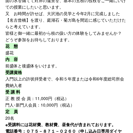
面の水を隔てて対岸の遠景を、基本の五枝の役枝をご一緒にいけ
ての授業にしたいと思います。
又 お時間が許せば、大沢池の見学と今年2月に完成しました
【名古曾橋】を渡り、庭湖石・菊ガ島を間近に感じていただけた
らと考えています。
皆様と御一緒に最初から枝の扱い方の体験をしてみませんか？
どうぞ参加をお待ちしております。
花 態
盛花
内 容
前盛体と後盛体をいけます。
受講資格
入門以上の許状拝受者で、令和５年度または令和6年度総司所会
費納入者
受 講 料
正 教 授 会 員：11,000円（税込）
門人･新門人会員：10,000円（税込）
定 員
20名
※受講料には花材費、教材費、昼食代が含まれております。
電話番号：０７５－８７１－０２６０（申し込み日専用ダイヤ