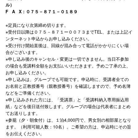
ル）
F A X：０７５－８７１－０１８９
※定員になり次第締め切ります。
※受付日以降は０７５－８７１ー００７３までTEL、または上記イ
ンターネット申込からお申し込みください。
※受け付け開始直後は、回線が混み合って電話がかかりにくい場
合がございます。
※申し込み後のキャンセル・変更は一切できません。当日不参加
の場合も受講料全額をお支払いいただきます。予めご了承の上、
お申し込みください。
※申し込みは、グループでも可能です。申込時に、受講者全ての
お名前と正教授番号（親教授番号）を確認しますので、予め名簿
などをご準備ください。
※申し込みされた方には、「受講票」と「受講料納入専用振込用
紙」などを後日送付致します。グループの場合は代表者にまとめ
てお送りします。
※参籠（夕・朝食付）は、１泊4,000円で、男女別の相部屋となり
ます。（利用可能人数：10名）。ご希望の方は、申込時にその旨
をお伝えください。