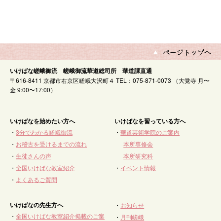
いけばな嵯峨御流 嵯峨御流華道総司所 華道課直通
〒616-8411 京都市右京区嵯峨大沢町４ TEL：075-871-0073 （大覚寺 月〜
金 9:00〜17:00）
いけばなを始めたい方へ
いけばなを習っている方へ
・
3分でわかる嵯峨御流
・
華道芸術学院のご案内
・
お稽古を受けるまでの流れ
本所専修会
・
生徒さんの声
本所研究科
・
全国いけばな教室紹介
・
イベント情報
・
よくあるご質問
いけばなの先生方へ
・
お知らせ
・
全国いけばな教室紹介掲載のご案
・
月刊嵯峨