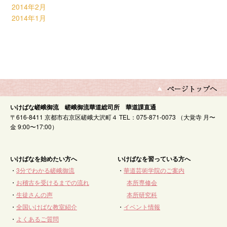
2014年2月
2014年1月
いけばな嵯峨御流 嵯峨御流華道総司所 華道課直通
〒616-8411 京都市右京区嵯峨大沢町４ TEL：075-871-0073 （大覚寺 月〜
金 9:00〜17:00）
いけばなを始めたい方へ
いけばなを習っている方へ
・
3分でわかる嵯峨御流
・
華道芸術学院のご案内
・
お稽古を受けるまでの流れ
本所専修会
・
生徒さんの声
本所研究科
・
全国いけばな教室紹介
・
イベント情報
・
よくあるご質問