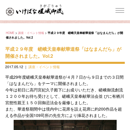
HOME
>
講座・イベント情報
>
平成２９年度 嵯峨天皇奉献華道祭「はなまんだら」が開
催されました。Vol.2
平成２９年度 嵯峨天皇奉献華道祭「はなまんだら」が
開催されました。Vol.2
2017.05.12
｜
講座・イベント情報
平成29年度嵯峨天皇奉献華道祭が４月７日から９日までの３日間
「はなまんだら」をテーマに開催されました。
今年は初日に高円宮妃久子殿下にお成りいただき、嵯峨御流創流
１２００年お待ち受けとして、嵯峨天皇奉献華法会並 びに有栖川
宮慈性親王１５０回御忌法会を厳修しました。
また、華道祭期間中は境内中に花席を設え花席に約200作品を超
える作品が全国109司所の先生方により挿花されました。