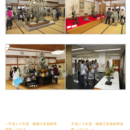
< 平成２９年度 嵯峨天皇奉献華
平成２９年度 嵯峨天皇奉献華道
道祭「はなま...
祭「はなま... >