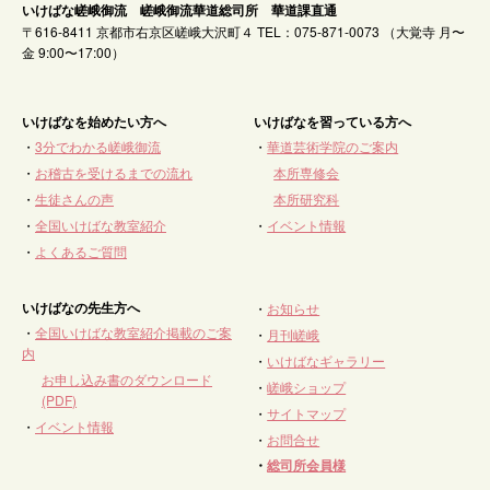
いけばな嵯峨御流 嵯峨御流華道総司所 華道課直通
〒616-8411 京都市右京区嵯峨大沢町４ TEL：075-871-0073 （大覚寺 月〜
金 9:00〜17:00）
いけばなを始めたい方へ
いけばなを習っている方へ
・
3分でわかる嵯峨御流
・
華道芸術学院のご案内
・
お稽古を受けるまでの流れ
本所専修会
・
生徒さんの声
本所研究科
・
全国いけばな教室紹介
・
イベント情報
・
よくあるご質問
いけばなの先生方へ
・
お知らせ
・
全国いけばな教室紹介掲載のご案
・
月刊嵯峨
内
・
いけばなギャラリー
お申し込み書のダウンロード
・
嵯峨ショップ
(PDF)
・
サイトマップ
・
イベント情報
・
お問合せ
・
総司所会員様