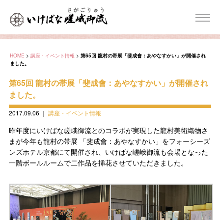
HOME
>
講座・イベント情報
>
第65回 龍村の帯展「斐成會：あやなすかい」が開催され
ました。
第65回 龍村の帯展「斐成會：あやなすかい」が開催され
ました。
2017.09.06
｜
講座・イベント情報
昨年度にいけばな嵯峨御流とのコラボが実現した龍村美術織物さ
まが今年も龍村の帯展 「斐成會：あやなすかい」をフォーシーズ
ンズホテル京都にて開催され、いけばな嵯峨御流も会場となった
一階ボールルームで二作品を挿花させていただきました。