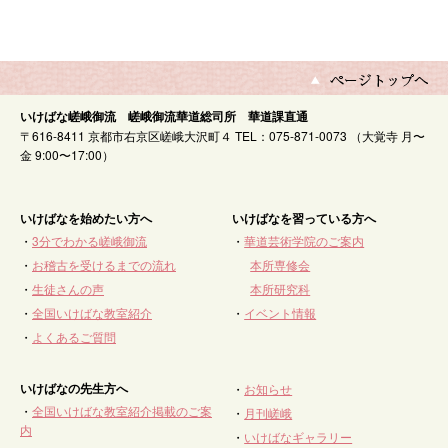
いけばな嵯峨御流 嵯峨御流華道総司所 華道課直通
〒616-8411 京都市右京区嵯峨大沢町４ TEL：075-871-0073 （大覚寺 月〜
金 9:00〜17:00）
いけばなを始めたい方へ
いけばなを習っている方へ
・
3分でわかる嵯峨御流
・
華道芸術学院のご案内
・
お稽古を受けるまでの流れ
本所専修会
・
生徒さんの声
本所研究科
・
全国いけばな教室紹介
・
イベント情報
・
よくあるご質問
いけばなの先生方へ
・
お知らせ
・
全国いけばな教室紹介掲載のご案
・
月刊嵯峨
内
・
いけばなギャラリー