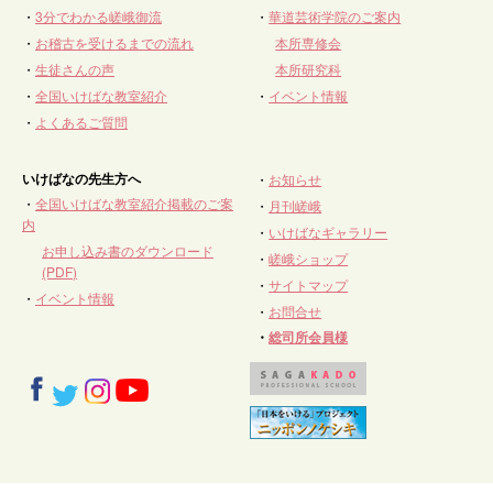
・
3分でわかる嵯峨御流
・
華道芸術学院のご案内
・
お稽古を受けるまでの流れ
本所専修会
・
生徒さんの声
本所研究科
・
全国いけばな教室紹介
・
イベント情報
・
よくあるご質問
いけばなの先生方へ
・
お知らせ
・
全国いけばな教室紹介掲載のご案
・
月刊嵯峨
内
・
いけばなギャラリー
お申し込み書のダウンロード
・
嵯峨ショップ
(PDF)
・
サイトマップ
・
イベント情報
・
お問合せ
・
総司所会員様