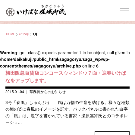
HOME
>
2015年
>
1月
Warning
: get_class() expects parameter 1 to be object, null given in
/home/daikakuji/public_html/sagagoryu/saga_wp/wp-
content/themes/sagagoryu/archive.php
on line
6
梅田阪急百貨店コンコースウィンドウ７面・迎春いけば
なをアップします。
2015.01.04
｜
華務長からのお知らせ
3号「春風」しゅんぷう 風は万物の生育を助ける。様々な種類
の梅の姿に春風のイメージを託す。バックパネルに書かれた白字
の「風」は、題字を書かれている書家・瀬原篁冲氏とのコラボレ
ーショ...