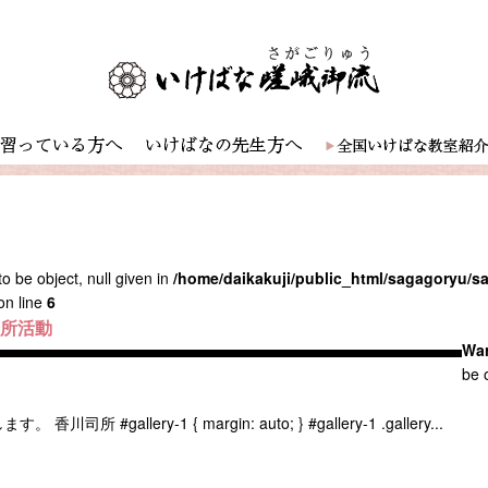
o be object, null given in
/home/daikakuji/public_html/sagagoryu/
on line
6
司所活動
Wa
be o
llery-1 { margin: auto; } #gallery-1 .gallery...