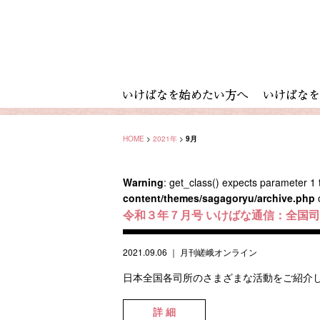
HOME
>
2021年
>
9月
Warning
: get_class() expects parameter 1 t
content/themes/sagagoryu/archive.php
令和３年７月号 いけばな通信：全国
2021.09.06
｜
月刊嵯峨オンライン
日本全国各司所のさまざまな活動をご紹介します。 香川司所 #ga
詳 細