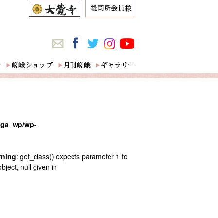
saga_wp/wp-
rning
: get_class() expects parameter 1 to
bject, null given in