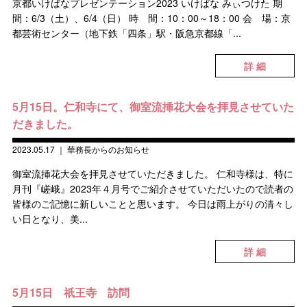
京都いけばなプレゼンテーション2023 いけばな みぃつけた 期
間：6/3（土）、6/4（日） 時 間：10：00～18：00 会 場：京
都芸術センター（地下鉄「四条」駅・阪急京都線「...
詳 細
5月15日。仁和寺にて、御室流挿花大会を拝見させていた
だきました。
2023.05.17
｜
華務長からのお知らせ
御室流挿花大会を拝見させていただきました。 仁和寺様は、特に
月刊『嵯峨』2023年４月号でご紹介させていただいたので読者の
皆様のご記憶に新しいことと思います。 今日は雨上がりの清々し
い日となり、美...
詳 細
5月15日 祇王寺 訪問