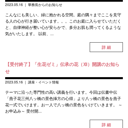
2023.05.16
｜
華務長からのお知らせ
こんなにも美しい、緑に抱かれる空間。庭の隅々までここを見守
る人の心が行き届いています。。。このお庭に入らせていただく
と、自律神経が整い心が安らかで、多分お肌も潤ってくるような
気がいたします。 以前、...
詳 細
【受付終了】「生花ゼミ」伝承の花（Ⅻ）開講のお知ら
せ
2023.05.16
｜
講座・イベント情報
テーマに沿った専門性の高い講義を行います。今回は伝書中伝
「燕子花三州八ッ橋の景色挿方の心得」より八ッ橋の景色を燕子
花一式でいけます。お一人で八ッ橋の景色をいけていきます。 ～
お申込み～ 受付開...
詳 細