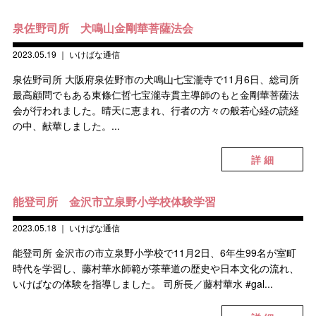
泉佐野司所 犬鳴山金剛華菩薩法会
2023.05.19
｜
いけばな通信
泉佐野司所 大阪府泉佐野市の犬鳴山七宝瀧寺で11月6日、総司所
最高顧問でもある東條仁哲七宝瀧寺貫主導師のもと金剛華菩薩法
会が行われました。晴天に恵まれ、行者の方々の般若心経の読経
の中、献華しました。...
詳 細
能登司所 金沢市立泉野小学校体験学習
2023.05.18
｜
いけばな通信
能登司所 金沢市の市立泉野小学校で11月2日、6年生99名が室町
時代を学習し、藤村華水師範が茶華道の歴史や日本文化の流れ、
いけばなの体験を指導しました。 司所長／藤村華水 #gal...