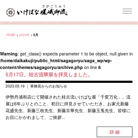
HOME
>
2023年
>
5月
Warning
: get_class() expects parameter 1 to be object, null given in
/home/daikakuji/public_html/sagagoryu/saga_wp/wp-
content/themes/sagagoryu/archive.php
on line
6
5月17日。桂古流華展を拝見しました。
2023.05.19
｜
華務長からのお知らせ
伊勢丹浦和店にて開催された桂古流いけばな展「千変万化」。流
展は6年ぶりとのこと、初日に拝見させていただき、お家元新藤
花盛先生、新藤三枝先生、新藤京華先生、新藤玉兎先生、皆様に
お目にかかれまして、ご挨拶...
詳 細