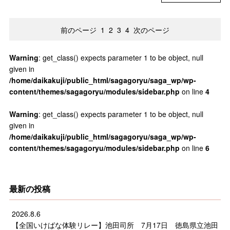
前のページ
1
2
3
4
次のページ
Warning
: get_class() expects parameter 1 to be object, null
given in
/home/daikakuji/public_html/sagagoryu/saga_wp/wp-
content/themes/sagagoryu/modules/sidebar.php
on line
4
Warning
: get_class() expects parameter 1 to be object, null
given in
/home/daikakuji/public_html/sagagoryu/saga_wp/wp-
content/themes/sagagoryu/modules/sidebar.php
on line
6
最新の投稿
2026.8.6
【全国いけばな体験リレー】池田司所 7月17日 徳島県立池田