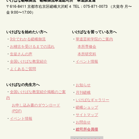
いけばな嵯峨御流 嵯峨御流華道総司所 華道課直通
〒616-8411 京都市右京区嵯峨大沢町４ TEL：075-871-0073 （大覚寺 月〜
金 9:00〜17:00）
いけばなを始めたい方へ
いけばなを習っている方へ
・
3分でわかる嵯峨御流
・
華道芸術学院のご案内
・
お稽古を受けるまでの流れ
本所専修会
・
生徒さんの声
本所研究科
・
全国いけばな教室紹介
・
イベント情報
・
よくあるご質問
いけばなの先生方へ
・
お知らせ
・
全国いけばな教室紹介掲載のご案
・
月刊嵯峨
内
・
いけばなギャラリー
お申し込み書のダウンロード
・
嵯峨ショップ
(PDF)
・
サイトマップ
・
イベント情報
・
お問合せ
・
総司所会員様