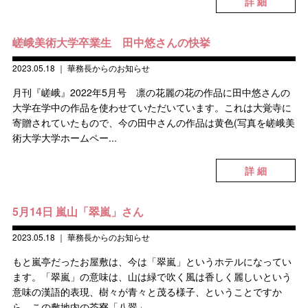
詳 細
嵯峨美術大学卒業生 田中悠さんの快挙
2023.05.18
｜
華務長からのお知らせ
月刊『嵯峨』2022年5月号 凛の花麗の花の作品に田中悠さんの
大学在学中の作品を使わせていただいています。これは大覚寺に
寄贈されていたもので、今の田中さんの作品は黄色(写真を嵯峨美
術大学大学ホームペー...
詳 細
5月14日 嵐山「翠嵐」さん
2023.05.18
｜
華務長からのお知らせ
もと嵐亭だったお屋敷は、今は「翠嵐」というホテルになってい
ます。「翠嵐」の意味は、山は緑で吹く風は香しく麗しいという
意味の漢語的表現、樹々が青々と茂る様子、ということですか
ら、この敷地内の茶寮「八翠」...