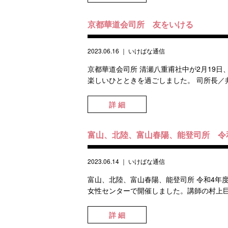
京都華道会司所 友をいける
2023.06.16
｜
いけばな通信
京都華道会司所 清瀬八重甫社中が2月19
楽しいひとときを過ごしました。 司所長／井尻順甫 #g
詳 細
富山、北陸、富山春陽、能登司所 令
2023.06.14
｜
いけばな通信
富山、北陸、富山春陽、能登司所 令和4年
女性センターで開催しました。講師の村上巨
詳 細