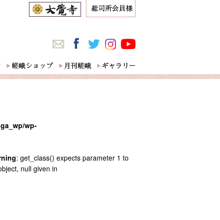
saga_wp/wp-
rning
: get_class() expects parameter 1 to
bject, null given in