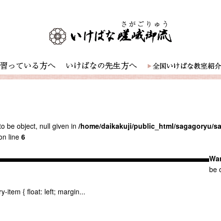
o be object, null given in
/home/daikakuji/public_html/sagagoryu/
on line
6
Wa
be o
y-item { float: left; margin...