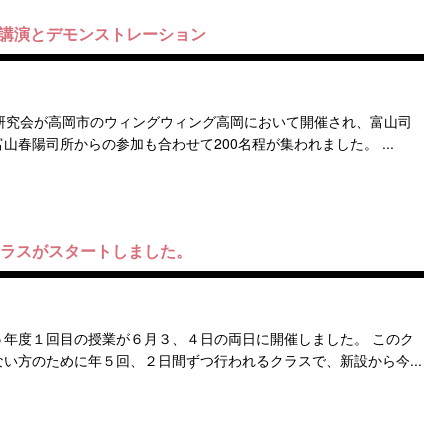
 講演とデモンストレーション
研究会が高岡市のウィングウィング高岡において開催され、富山司
春陽司所からの参加も合わせて200名程が集われました。 ...
クラスがスタートしました。
年度１回目の授業が６月３、４日の両日に開催しました。 このク
い方のために年５回、２日間ずつ行われるクラスで、新設から今...