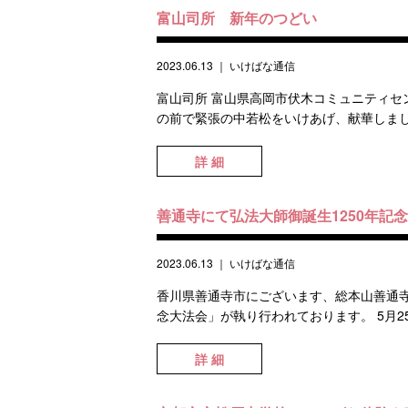
富山司所 新年のつどい
2023.06.13
｜
いけばな通信
富山司所 富山県高岡市伏木コミュニティセ
の前で緊張の中若松をいけあげ、献華しまし
詳 細
善通寺にて弘法大師御誕生1250年記
2023.06.13
｜
いけばな通信
香川県善通寺市にございます、総本山善通寺
念大法会」が執り行われております。 5月2
詳 細