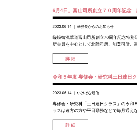
6月4日。富山司所創立７０周年記念
2023.06.14
｜
華務長からのお知らせ
嵯峨御流華道富山司所創立70周年記念特別
所会員を中心として北陸司所、能登司所、富山
詳 細
令和５年度 専修会・研究科土日連日
2023.06.14
｜
いけばな通信
専修会・研究科「土日連日クラス」の令和５
ラスは遠方の方や平日勤務などで毎月通えな
詳 細