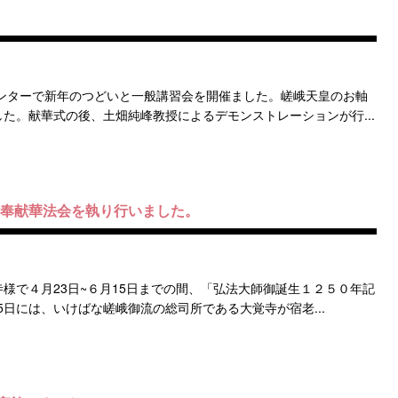
ンターで新年のつどいと一般講習会を開催ました。嵯峨天皇のお軸
た。献華式の後、土畑純峰教授によるデモンストレーションが行...
念奉献華法会を執り行いました。
様で４月23日~６月15日までの間、「弘法大師御誕生１２５０年記
5日には、いけばな嵯峨御流の総司所である大覚寺が宿老...