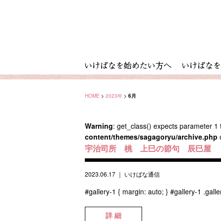
HOME
>
2023年
>
6月
Warning
: get_class() expects parameter 1 t
content/themes/sagagoryu/archive.php
宇治司所 桃 上巳の節句 辰巳屋
2023.06.17
｜
いけばな通信
#gallery-1 { margin: auto; } #gallery-1 .galler
詳 細