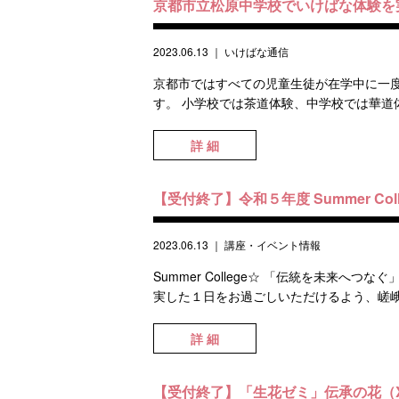
京都市立松原中学校でいけばな体験を
2023.06.13
｜
いけばな通信
京都市ではすべての児童生徒が在学中に一
す。 小学校では茶道体験、中学校では華道体
詳 細
【受付終了】令和５年度 Summer Co
2023.06.13
｜
講座・イベント情報
Summer College☆ 「伝統を未来
実した１日をお過ごしいただけるよう、嵯峨御
詳 細
【受付終了】「生花ゼミ」伝承の花（X