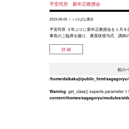
平安司所 新年正教授会
2023.06.05
｜
いけばな通信
平安司所 ３年ぶりに新年正教授会を１月８
事長のご臨席を賜り、褒賞状授与式、講師の
詳 細
前の
/home/daikakuji/public_html/sagagory
Warning
: get_class() expects parameter 1 t
content/themes/sagagoryu/modules/sid