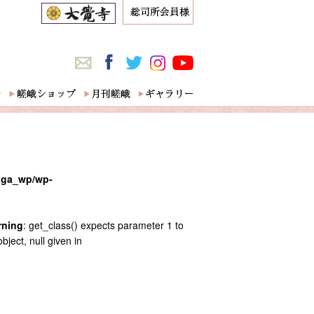
saga_wp/wp-
rning
: get_class() expects parameter 1 to
bject, null given in