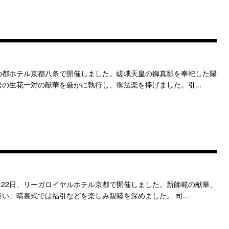
市の都ホテル京都八条で開催しました。嵯峨天皇の御真影を奉祀した陽
の生花一対の献華を厳かに執行し、御法楽を捧げました。引...
月22日、リーガロイヤルホテル京都で開催しました。新師範の献華、
い、晴裏式では福引などを楽しみ親睦を深めました。 司...