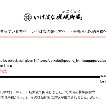
o be object, null given in
/home/daikakuji/public_html/sagagoryu/
on line
6
与式
Wa
be o
１月22日、ホテル日航大阪で開催しました。司所長の新年挨拶の
て花手前が行われ、その後新師範に許状が授与されました。続い...