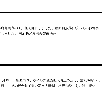
京都府亀岡市の玉川楼で開催しました。新師範披露に続いてのお食事
した。 司所長／片岡美智甫 #ga...
１月15日、新型コロナウイルス感染拡大防止のため、規模を縮小し
行い、その後全員で想い花文人華調「松寿延齢」をいけ、続い...