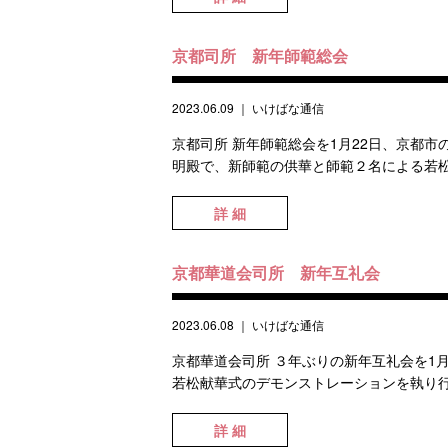
京都司所 新年師範総会
2023.06.09
｜
いけばな通信
京都司所 新年師範総会を1月22日、京都
明殿で、新師範の供華と師範２名による若松
詳 細
京都華道会司所 新年互礼会
2023.06.08
｜
いけばな通信
京都華道会司所 ３年ぶりの新年互礼会を1
若松献華式のデモンストレーションを執り行
詳 細