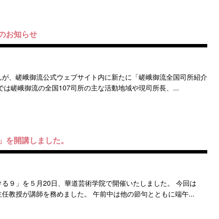
のお知らせ
んが、嵯峨御流公式ウェブサイト内に新たに「嵯峨御流全国司所紹介
は嵯峨御流の全国107司所の主な活動地域や現司所長、...
」を開講しました。
る９」を５月20日、華道芸術学院で開催いたしました。 今回は
任教授が講師を務めました。 午前中は他の節句とともに端午...