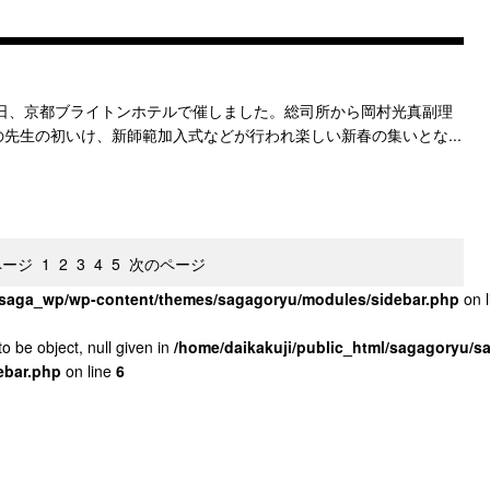
日、京都ブライトンホテルで催しました。総司所から岡村光真副理
先生の初いけ、新師範加入式などが行われ楽しい新春の集いとな...
ページ
1
2
3
4
5
次のページ
u/saga_wp/wp-content/themes/sagagoryu/modules/sidebar.php
on 
o be object, null given in
/home/daikakuji/public_html/sagagoryu/
ebar.php
on line
6