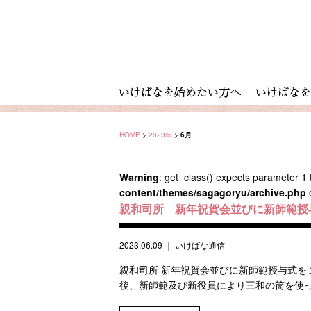
HOME
>
2023年
>
6月
Warning
: get_class() expects parameter 1 t
content/themes/sagagoryu/archive.php
親和司所 新年祝賀会並びに新師範授
2023.06.09
｜
いけばな通信
親和司所 新年祝賀会並びに新師範授与式を
後、新師範及び新役員により三和の筒を使っ