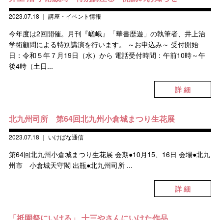
2023.07.18
｜
講座・イベント情報
今年度は2回開催。月刊『嵯峨』「華書歴遊」の執筆者、井上治
学術顧問による特別講演を行います。 ～お申込み～ 受付開始
日：令和５年７月19日（水）から 電話受付時間：午前10時～午
後4時（土日...
詳 細
北九州司所 第64回北九州小倉城まつり生花展
2023.07.18
｜
いけばな通信
第64回北九州小倉城まつり生花展 会期●10月15、16日 会場●北九
州市 小倉城天守閣 出瓶●北九州司所 ...
詳 細
「祇園祭にいける」 十三やさんにいけた作品