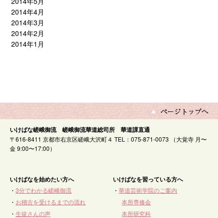
2014年5月
2014年4月
2014年3月
2014年2月
2014年1月
いけばな嵯峨御流 嵯峨御流華道総司所 華道課直通
〒616-8411 京都市右京区嵯峨大沢町４ TEL：075-871-0073 （大覚寺 月〜
金 9:00〜17:00）
いけばなを始めたい方へ
いけばなを習っている方へ
・
3分でわかる嵯峨御流
・
華道芸術学院のご案内
・
お稽古を受けるまでの流れ
本所専修会
・
生徒さんの声
本所研究科