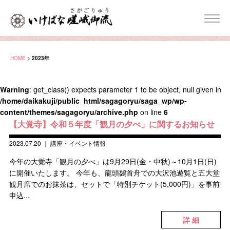
HOME
>
2023年
Warning
: get_class() expects parameter 1 to be object, null given in
/home/daikakuji/public_html/sagagoryu/saga_wp/wp-
content/themes/sagagoryu/archive.php
on line
6
【大覚寺】令和５年度「観月の夕べ」に関するお知らせ
2023.07.20
｜
講座・イベント情報
今年の大覚寺「観月の夕べ」は9月29日(金・中秋)～10月1日(日)
に開催いたします。 今年も、龍頭鷁首舟での大沢池遊覧と五大堂
観月席でのお抹茶は、セットで「特別チケット(5,000円)」を事前
申込...
詳 細