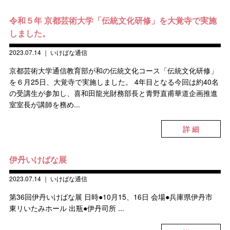
令和５年 京都芸術大学「伝統文化研修」を大覚寺で実施
しました。
2023.07.14
｜
いけばな通信
京都芸術大学通信教育部が和の伝統文化コース「伝統文化研修」
を６月25日、大覚寺で実施しました。 4年目となる今回は約40名
の受講生が参加し、喜和田龍光財務部長と青野直甫華道企画推進
室室長が講師を務め...
詳 細
伊丹いけばな展
2023.07.14
｜
いけばな通信
第36回伊丹いけばな展 日時●10月15、16日 会場●兵庫県伊丹市
東リいたみホール 出瓶●伊丹司所 ...