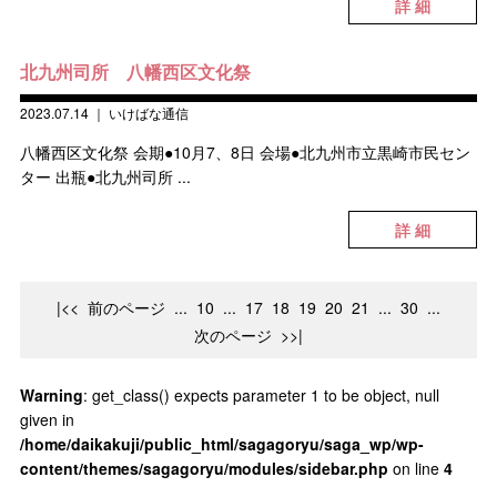
詳 細
北九州司所 八幡西区文化祭
2023.07.14
｜
いけばな通信
八幡西区文化祭 会期●10月7、8日 会場●北九州市立黒崎市民セン
ター 出瓶●北九州司所 ...
詳 細
|<<
前のページ
...
10
...
17
18
19
20
21
...
30
...
次のページ
>>|
Warning
: get_class() expects parameter 1 to be object, null
given in
/home/daikakuji/public_html/sagagoryu/saga_wp/wp-
content/themes/sagagoryu/modules/sidebar.php
on line
4