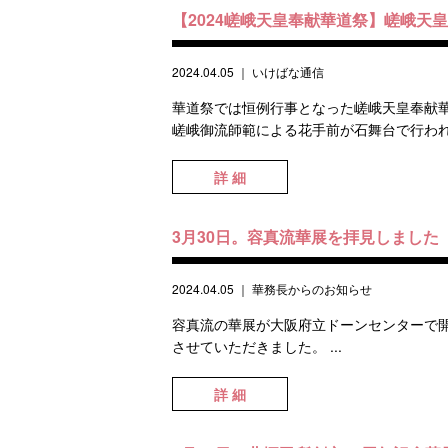
【2024嵯峨天皇奉献華道祭】嵯峨天
2024.04.05
｜
いけばな通信
華道祭では恒例行事となった嵯峨天皇奉献華
嵯峨御流師範による花手前が石舞台で行われ
詳 細
3月30日。容真流華展を拝見しました
2024.04.05
｜
華務長からのお知らせ
容真流の華展が大阪府立ドーンセンターで
させていただきました。 ...
詳 細