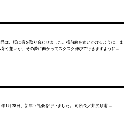
作品は、桜に筍を取り合わせました。桜前線を追いかけるように、ま
芽や想いが、その夢に向かってスクスク伸びて行きますように...
1月28日、新年互礼会を行いました。 司所長／井尻順甫 ...