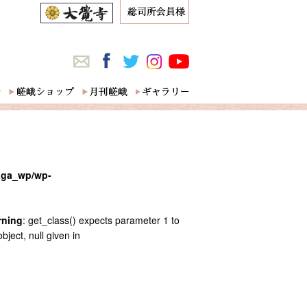
saga_wp/wp-
rning
: get_class() expects parameter 1 to
bject, null given in