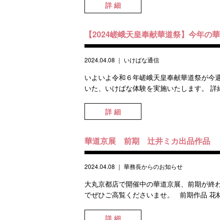
詳 細
【2024嵯峨天皇奉献華道祭】今年の
2024.04.08
｜
いけばな通信
いよいよ令和６年嵯峨天皇奉献華道祭が今週
いた、いけばな体験を実施いたします。 詳
詳 細
華道京展 前期 辻井ミカ出品作品
2024.04.08
｜
華務長からのお知らせ
大丸京都店で開催中の華道京展、前期が終わ
でぜひご高覧くださいませ。 前期作品 花材
詳 細