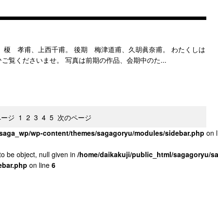
、榎 孝甫、上西千甫。 後期 梅津道甫、久胡眞奈甫。 わたくしは
ご覧くださいませ。 写真は前期の作品、会期中のた...
ページ
1
2
3
4
5
次のページ
u/saga_wp/wp-content/themes/sagagoryu/modules/sidebar.php
on 
o be object, null given in
/home/daikakuji/public_html/sagagoryu/
ebar.php
on line
6