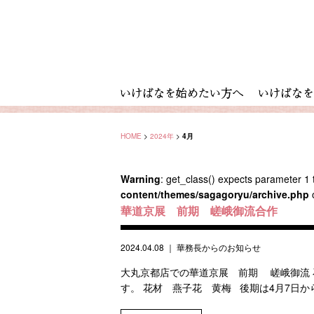
HOME
>
2024年
>
4月
Warning
: get_class() expects parameter 1 t
content/themes/sagagoryu/archive.php
華道京展 前期 嵯峨御流合作
2024.04.08
｜
華務長からのお知らせ
大丸京都店での華道京展 前期 嵯峨御流 
す。 花材 燕子花 黄梅 後期は4月7日から