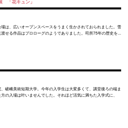
華展 「花キュン」
会場は、広いオープンスペースをうまく生かされておられました。雪
渡せる作品はプロローグのようでありました。司所75年の歴史を...
院、嵯峨美術短期大学。今年の入学生は大変多くて、講堂後ろの端ま
た方の入場は叶いませんでした。それほど活気に満ちた入学式に、