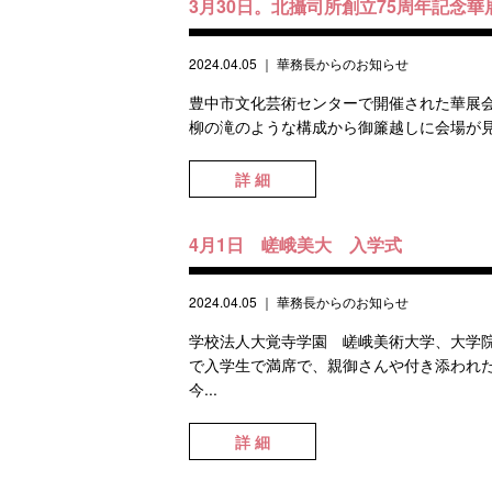
3月30日。北攝司所創立75周年記念
2024.04.05
｜
華務長からのお知らせ
豊中市文化芸術センターで開催された華展
柳の滝のような構成から御簾越しに会場が見
詳 細
4月1日 嵯峨美大 入学式
2024.04.05
｜
華務長からのお知らせ
学校法人大覚寺学園 嵯峨美術大学、大学
で入学生で満席で、親御さんや付き添われ
今...
詳 細