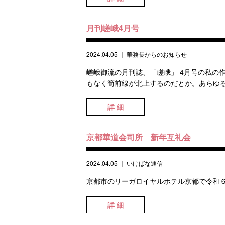
月刊嵯峨4月号
2024.04.05
｜
華務長からのお知らせ
嵯峨御流の月刊誌、「嵯峨」 4月号の私の
もなく筍前線が北上するのだとか。あらゆる
詳 細
京都華道会司所 新年互礼会
2024.04.05
｜
いけばな通信
京都市のリーガロイヤルホテル京都で令和６年
詳 細