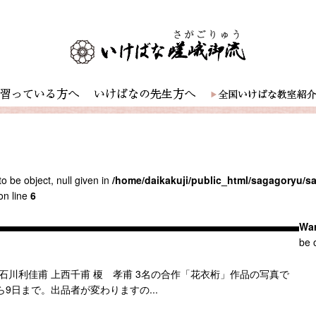
o be object, null given in
/home/daikakuji/public_html/sagagoryu/
on line
6
Wa
be o
石川利佳甫 上西千甫 榎 孝甫 3名の合作「花衣桁」作品の写真で
9日まで。出品者が変わりますの...