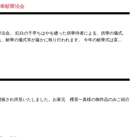
皇奉献華法会
法会。 紅白の千早ちはやを纏った供華侍者による、供華の儀式。
、献華の儀式等が厳かに執り行われます。 今年の献華式は富...
開催され拝見いたしました。お家元 櫻居一真様の御作品のみご紹介