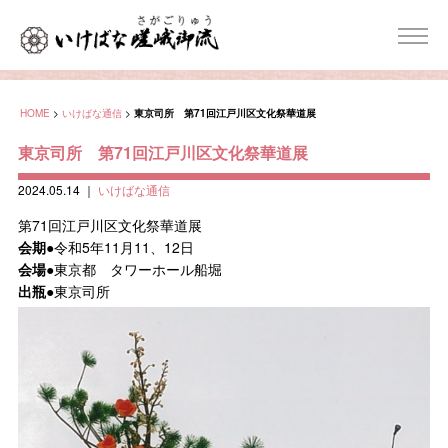
HOME
>
いけばな通信
>
東京司所 第71回江戸川区文化祭華道展
東京司所 第71回江戸川区文化祭華道展
2024.05.14
｜
いけばな通信
第71回江戸川区文化祭華道展
会期
●令和5年11月11、12日
会場
●東京都 タワーホール船堀
出瓶
●東京司所