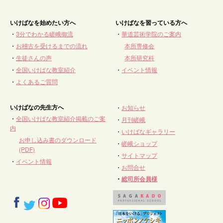
いけばなを始めたい方へ
いけばなを習っている方へ
・
3分でわかる嵯峨御流
・
華道芸術学院のご案内
・
お稽古を受けるまでの流れ
本所専修会
・
生徒さんの声
本所研究科
・
全国いけばな教室紹介
・
イベント情報
・
よくあるご質問
いけばなの先生方へ
・
お知らせ
・
全国いけばな教室紹介掲載のご案
・
月刊嵯峨
内
・
いけばなギャラリー
お申し込み書のダウンロード
・
嵯峨ショップ
(PDF)
・
サイトマップ
・
イベント情報
・
お問合せ
・
総司所会員様