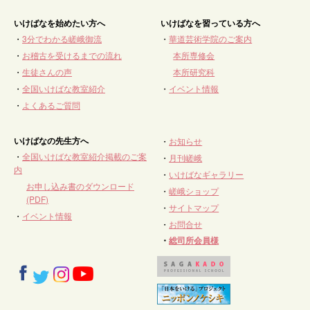
いけばなを始めたい方へ
いけばなを習っている方へ
・
3分でわかる嵯峨御流
・
華道芸術学院のご案内
・
お稽古を受けるまでの流れ
本所専修会
・
生徒さんの声
本所研究科
・
全国いけばな教室紹介
・
イベント情報
・
よくあるご質問
いけばなの先生方へ
・
お知らせ
・
全国いけばな教室紹介掲載のご案
・
月刊嵯峨
内
・
いけばなギャラリー
お申し込み書のダウンロード
・
嵯峨ショップ
(PDF)
・
サイトマップ
・
イベント情報
・
お問合せ
・
総司所会員様