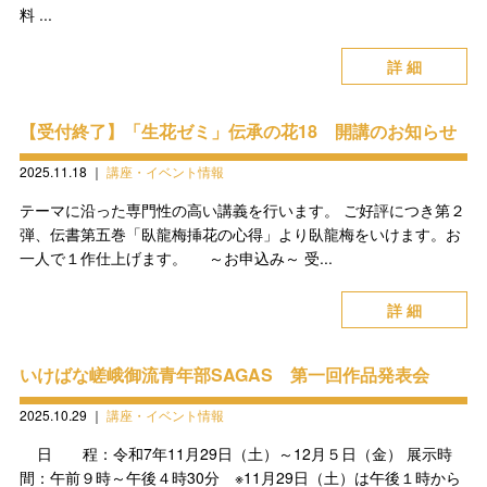
料 ...
詳 細
【受付終了】「生花ゼミ」伝承の花18 開講のお知らせ
2025.11.18
｜
講座・イベント情報
テーマに沿った専門性の高い講義を行います。 ご好評につき第２
弾、伝書第五巻「臥龍梅挿花の心得」より臥龍梅をいけます。お
一人で１作仕上げます。 ～お申込み～ 受...
詳 細
いけばな嵯峨御流青年部SAGAS 第一回作品発表会
2025.10.29
｜
講座・イベント情報
日 程：令和7年11月29日（土）～12月５日（金） 展示時
間：午前９時～午後４時30分 ※11月29日（土）は午後１時から