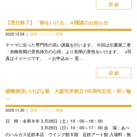
詳 細
【受付終了】「柳をいける」４開講のお知らせ
2025.12.09
｜
講座・イベント情報
テーマに沿った専門性の高い講義を行います。 今回は伝書第二巻
「糸柳長閑の景色挿方の心得」より長閑の景色をいけます。 ※写
真はイメージです。 ～お申込み～ 受...
詳 細
嵯峨御流いけばな展 大阪司所創立105周年記念～和ノ輪
～
2025.11.30
｜
講座・イベント情報
日 時：令和８年３月28日（土）10：00～18：00
３月29日（日）10：00～17：00 会 場：あべ
のハルカス近鉄本店 ウイング館８階 近鉄アート館 入場料：無