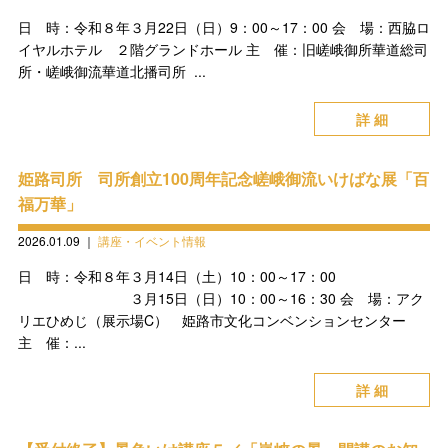
日 時：令和８年３月22日（日）9：00～17：00 会 場：西脇ロ
イヤルホテル ２階グランドホール 主 催：旧嵯峨御所華道総司
所・嵯峨御流華道北播司所 ...
詳 細
姫路司所 司所創立100周年記念嵯峨御流いけばな展「百
福万華」
2026.01.09
｜
講座・イベント情報
日 時：令和８年３月14日（土）10：00～17：00
３月15日（日）10：00～16：30 会 場：アク
リエひめじ（展示場C） 姫路市文化コンベンションセンター
主 催：...
詳 細