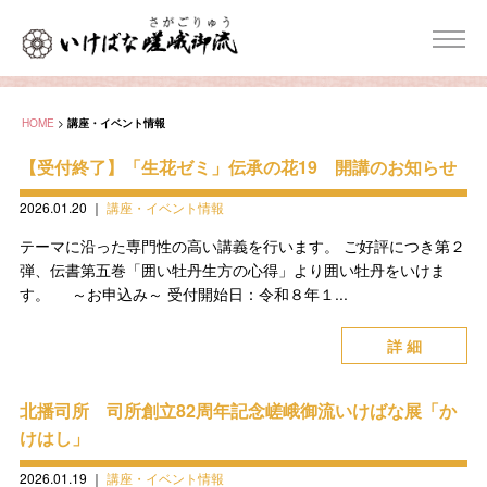
HOME
>
講座・イベント情報
【受付終了】「生花ゼミ」伝承の花19 開講のお知らせ
2026.01.20
｜
講座・イベント情報
テーマに沿った専門性の高い講義を行います。 ご好評につき第２
弾、伝書第五巻「囲い牡丹生方の心得」より囲い牡丹をいけま
す。 ～お申込み～ 受付開始日：令和８年１...
詳 細
北播司所 司所創立82周年記念嵯峨御流いけばな展「か
けはし」
2026.01.19
｜
講座・イベント情報