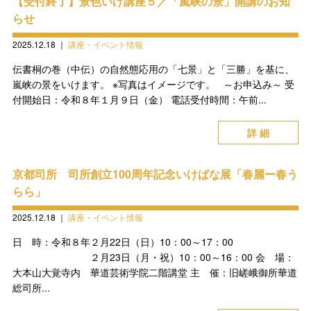
【受付終了】景色いけ講座５／「嵐峡の景」開講のお知
らせ
2025.12.18
｜
講座・イベント情報
伝書桐の巻（中伝）の自然態応用の「七景」と「三勝」を基に、
嵐峡の景をいけます。 ※写真はイメージです。 ～お申込み～ 受
付開始日：令和８年１月９日（金） 電話受付時間：午前...
詳 細
京都司所 司所創立100周年記念いけばな展「春麗ー春う
らら」
2025.12.18
｜
講座・イベント情報
日 時：令和８年２月22日（日）10：00～17：00
２月23日（月・祝）10：00～16：00 会 場：
大本山大覚寺内 華道芸術学院二階講堂 主 催：旧嵯峨御所華道
総司所...