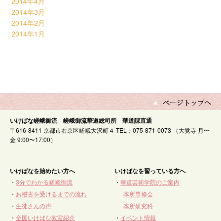
2014年4月
2014年3月
2014年2月
2014年1月
いけばな嵯峨御流 嵯峨御流華道総司所 華道課直通
〒616-8411 京都市右京区嵯峨大沢町４ TEL：075-871-0073 （大覚寺 月〜
金 9:00〜17:00）
いけばなを始めたい方へ
いけばなを習っている方へ
・
3分でわかる嵯峨御流
・
華道芸術学院のご案内
・
お稽古を受けるまでの流れ
本所専修会
・
生徒さんの声
本所研究科
・
全国いけばな教室紹介
・
イベント情報