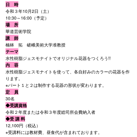
日 時
令和３年10月2日（土）
10:30～16:00（予定）
場 所
華道芸術学院
講 師
楠林 拓 嵯峨美術大学准教授
テーマ
水性樹脂ジェスモナイトでオリジナル花器をつくろう!!
内 容
水性樹脂ジェスモナイトを使って、各自好みのカラーの花器を作
ります。
※パート１と２は制作する花器の形状が変わります。
定 員
30名
◆受講資格
令和２年度または令和３年度総司所会費納入者
◆受 講 料
12,100円（税込）
※受講料には教材費、昼食代が含まれております。