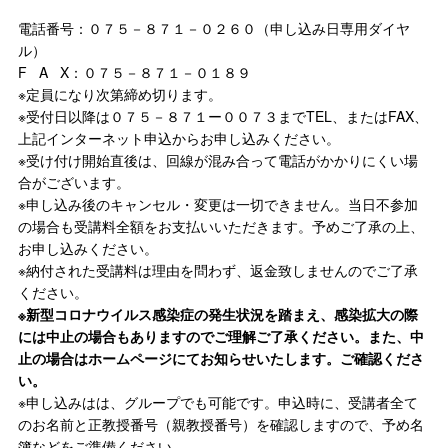
電話番号：０７５－８７１－０２６０（申し込み日専用ダイヤ
ル）
F A X：０７５－８７１－０１８９
※定員になり次第締め切ります。
※受付日以降は０７５－８７１ー００７３までTEL、またはFAX、
上記インターネット申込からお申し込みください。
※受け付け開始直後は、回線が混み合って電話がかかりにくい場
合がございます。
※申し込み後のキャンセル・変更は一切できません。当日不参加
の場合も受講料全額をお支払いいただきます。予めご了承の上、
お申し込みください。
※納付された受講料は理由を問わず、返金致しませんのでご了承
ください。
※新型コロナウイルス感染症の発生状況を踏まえ、感染拡大の際
には中止の場合もありますのでご理解ご了承ください。また、中
止の場合はホームページにてお知らせいたします。ご確認くださ
い。
※申し込みはは、グループでも可能です。申込時に、受講者全て
のお名前と正教授番号（親教授番号）を確認しますので、予め名
簿などをご準備ください。