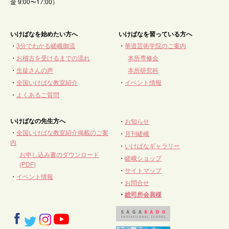
金 9:00〜17:00）
いけばなを始めたい方へ
いけばなを習っている方へ
・
3分でわかる嵯峨御流
・
華道芸術学院のご案内
・
お稽古を受けるまでの流れ
本所専修会
・
生徒さんの声
本所研究科
・
全国いけばな教室紹介
・
イベント情報
・
よくあるご質問
いけばなの先生方へ
・
お知らせ
・
全国いけばな教室紹介掲載のご案
・
月刊嵯峨
内
・
いけばなギャラリー
お申し込み書のダウンロード
・
嵯峨ショップ
(PDF)
・
サイトマップ
・
イベント情報
・
お問合せ
・
総司所会員様