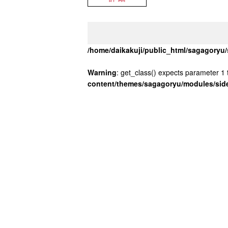
/home/daikakuji/public_html/sagagory
Warning
: get_class() expects parameter 1 t
content/themes/sagagoryu/modules/sid