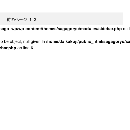
前のページ
1
2
u/saga_wp/wp-content/themes/sagagoryu/modules/sidebar.php
on 
o be object, null given in
/home/daikakuji/public_html/sagagoryu/
ebar.php
on line
6