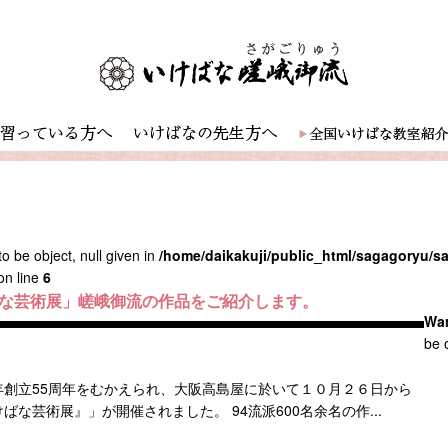
o be object, null given in
/home/daikakuji/public_html/sagagoryu/
on line
6
ばな芸術展」嵯峨御流の作品をご紹介します。
Wa
be o
創立55周年をむかえられ、大阪高島屋に於いて１０月２６日から
な芸術展』」が開催されました。 94流派600名余名の作...