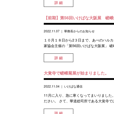
詳 細
【前期】第56回いけばな大阪展 嵯
2022.11.07
｜
華務長からのお知らせ
１０月１８日から2３日まで、あべのハルカ
家協会主催の「第56回いけばな大阪展」 嵯峨
詳 細
大覚寺で嵯峨菊展が始まりました。
2022.11.04
｜
いけばな通信
11月に入り、急に寒くなってまいりました
ださい。 さて、華道総司所である大覚寺では
詳 細