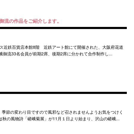
峨御流の作品をご紹介します。
ス近鉄百貨店本館8階 近鉄アート館にて開催された、大阪府花道
御流33名会員が前期2席、後期2席に分かれて合作制作し...
。季節の変わり目ですので風邪など召されませんようお気をつけく
秋の風物詩「嵯峨菊展」が11月１日より始まり、沢山の嵯峨...