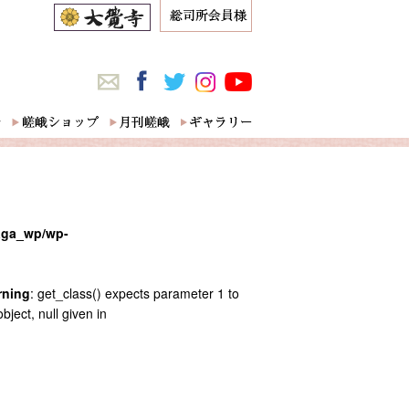
saga_wp/wp-
rning
: get_class() expects parameter 1 to
bject, null given in