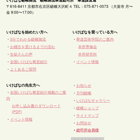
〒616-8411 京都市右京区嵯峨大沢町４ TEL：075-871-0073 （大覚寺 月〜
金 9:00〜17:00）
いけばなを始めたい方へ
いけばなを習っている方へ
・
3分でわかる嵯峨御流
・
華道芸術学院のご案内
・
お稽古を受けるまでの流れ
本所専修会
・
生徒さんの声
本所研究科
・
全国いけばな教室紹介
・
イベント情報
・
よくあるご質問
いけばなの先生方へ
・
お知らせ
・
全国いけばな教室紹介掲載のご案
・
月刊嵯峨
内
・
いけばなギャラリー
お申し込み書のダウンロード
・
嵯峨ショップ
(PDF)
・
サイトマップ
・
イベント情報
・
お問合せ
・
総司所会員様