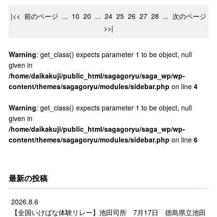
|<<
前のページ
...
10
20
...
24
25
26
27
28
...
次のページ
>>|
Warning
: get_class() expects parameter 1 to be object, null
given in
/home/daikakuji/public_html/sagagoryu/saga_wp/wp-
content/themes/sagagoryu/modules/sidebar.php
on line
4
Warning
: get_class() expects parameter 1 to be object, null
given in
/home/daikakuji/public_html/sagagoryu/saga_wp/wp-
content/themes/sagagoryu/modules/sidebar.php
on line
6
最新の投稿
2026.8.6
【全国いけばな体験リレー】池田司所 7月17日 徳島県立池田