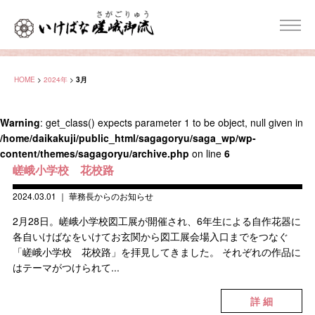
HOME
>
2024年
>
3月
Warning
: get_class() expects parameter 1 to be object, null given in
/home/daikakuji/public_html/sagagoryu/saga_wp/wp-
content/themes/sagagoryu/archive.php
on line
6
嵯峨小学校 花校路
2024.03.01
｜
華務長からのお知らせ
2月28日。嵯峨小学校図工展が開催され、6年生による自作花器に
各自いけばなをいけてお玄関から図工展会場入口までをつなぐ
「嵯峨小学校 花校路」を拝見してきました。 それぞれの作品に
はテーマがつけられて...
詳 細