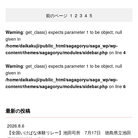
前のページ
1
2
3
4
5
Warning
: get_class() expects parameter 1 to be object, null
given in
/home/daikakuji/public_html/sagagoryu/saga_wp/wp-
content/themes/sagagoryu/modules/sidebar.php
on line
4
Warning
: get_class() expects parameter 1 to be object, null
given in
/home/daikakuji/public_html/sagagoryu/saga_wp/wp-
content/themes/sagagoryu/modules/sidebar.php
on line
6
最新の投稿
2026.8.6
【全国いけばな体験リレー】池田司所 7月17日 徳島県立池田