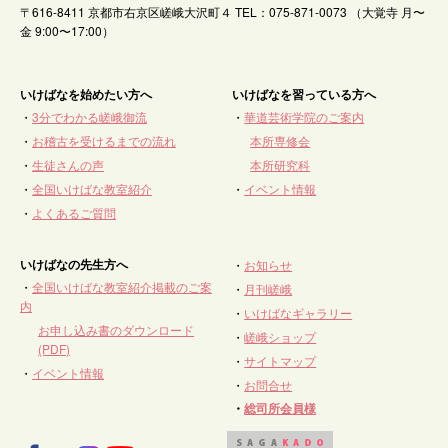
〒616-8411 京都市右京区嵯峨大沢町４ TEL：075-871-0073 （大覚寺 月〜
金 9:00〜17:00）
いけばなを始めたい方へ
いけばなを習っている方へ
・
3分でわかる嵯峨御流
・
華道芸術学院のご案内
・
お稽古を受けるまでの流れ
本所専修会
・
生徒さんの声
本所研究科
・
全国いけばな教室紹介
・
イベント情報
・
よくあるご質問
いけばなの先生方へ
・
お知らせ
・
全国いけばな教室紹介掲載のご案
・
月刊嵯峨
内
・
いけばなギャラリー
お申し込み書のダウンロード
・
嵯峨ショップ
(PDF)
・
サイトマップ
・
イベント情報
・
お問合せ
・
総司所会員様