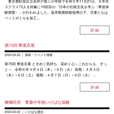
東京都杉並区立高井戸第三小学校で令和５年11月21日、６年生
３クラス73人を対象に10回目の「日本の伝統文化を学ぶ〈華道体
験授業〉」が行われました。逵本唯甫師範指導の下、児童たちは
ペットボトルを加工...
詳 細
第74回 華道京展
2024.03.02
｜
講座・イベント情報
第75回 華道京展 ときめく気持ち、花めく心～これからも、ずっ
と～ 令和６年４月４日（木）~９日（火） 前期：４月４日
（木）~６日（土） 後期：４月７日（日）~９日（火） ...
詳 細
舞鶴司所 青葉中学校いけばな体験
2024.03.02
｜
いけばな通信