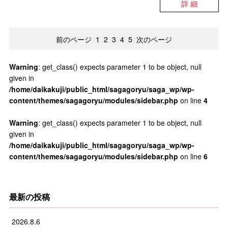
詳 細
前のページ
1
2
3
4
5
次のページ
Warning
: get_class() expects parameter 1 to be object, null
given in
/home/daikakuji/public_html/sagagoryu/saga_wp/wp-
content/themes/sagagoryu/modules/sidebar.php
on line
4
Warning
: get_class() expects parameter 1 to be object, null
given in
/home/daikakuji/public_html/sagagoryu/saga_wp/wp-
content/themes/sagagoryu/modules/sidebar.php
on line
6
最新の投稿
2026.8.6