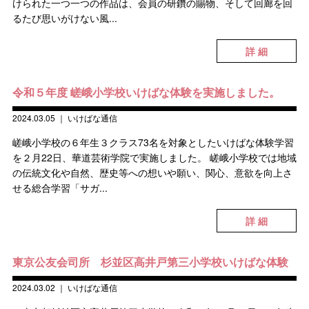
けられた一つ一つの作品は、会員の研鑽の賜物、そして回廊を回
るたび思いがけない風...
詳 細
令和５年度 嵯峨小学校いけばな体験を実施しました。
2024.03.05
｜
いけばな通信
嵯峨小学校の６年生３クラス73名を対象としたいけばな体験学習
を２月22日、華道芸術学院で実施しました。 嵯峨小学校では地域
の伝統文化や自然、歴史等への想いや願い、関心、意欲を向上さ
せる総合学習「サガ...
詳 細
東京公友会司所 杉並区高井戸第三小学校いけばな体験
2024.03.02
｜
いけばな通信