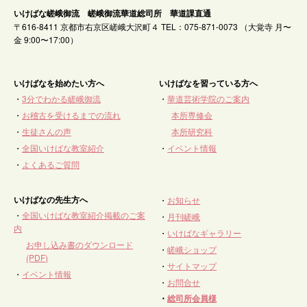
いけばな嵯峨御流 嵯峨御流華道総司所 華道課直通
〒616-8411 京都市右京区嵯峨大沢町４ TEL：075-871-0073 （大覚寺 月〜
金 9:00〜17:00）
いけばなを始めたい方へ
いけばなを習っている方へ
・
3分でわかる嵯峨御流
・
華道芸術学院のご案内
・
お稽古を受けるまでの流れ
本所専修会
・
生徒さんの声
本所研究科
・
全国いけばな教室紹介
・
イベント情報
・
よくあるご質問
いけばなの先生方へ
・
お知らせ
・
全国いけばな教室紹介掲載のご案
・
月刊嵯峨
内
・
いけばなギャラリー
お申し込み書のダウンロード
・
嵯峨ショップ
(PDF)
・
サイトマップ
・
イベント情報
・
お問合せ
・
総司所会員様