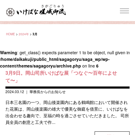
HOME
>
2024年
>
3月
Warning
: get_class() expects parameter 1 to be object, null given in
/home/daikakuji/public_html/sagagoryu/saga_wp/wp-
content/themes/sagagoryu/archive.php
on line
6
3月9日。岡山司所いけばな展「つなぐ〜百年によせ
て〜」
2024.03.12
｜
華務長からのお知らせ
日本三名園の一つ、岡山後楽園内にある鶴鳴館において開催され
た花展は、岡山後楽園の雄大で優美な御庭を借景に、いけばなを
出会わせる趣向で、至福の時を過ごさせていただきました。 司所
員全員の創意と工夫で作...