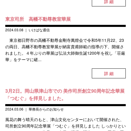
詳 細
東京司所 高幡不動尊教室華展
2024.03.08
｜
いけばな通信
東京都日野市の高幡不動尊金剛寺萬燈会で令和5年11月22、23
の両日、高幡不動尊教室華展が納富貴甫師範の指導の下、開催さ
れました。４年ぶりの華展は弘法大師御生誕1200年を祝し「荘厳
華」をテーマに嵯...
詳 細
3月2日。岡山県津山市での 美作司所創立90周年記念華展
「つむぐ」を拝見しました。
2024.03.06
｜
華務長からのお知らせ
風花の舞う晴天のもと、津山文化センターにおいて開催された、
司所創立90周年記念華展「つむぐ」を拝見しました しっかりとい