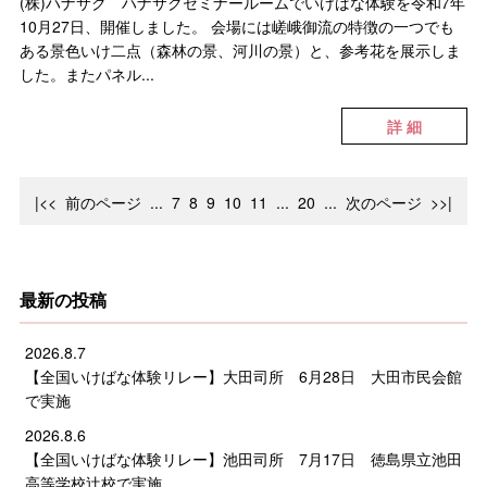
(株)ハナサク ハナサクセミナールームでいけばな体験を令和7年
10月27日、開催しました。 会場には嵯峨御流の特徴の一つでも
ある景色いけ二点（森林の景、河川の景）と、参考花を展示しま
した。またパネル...
詳 細
|<<
前のページ
...
7
8
9
10
11
...
20
...
次のページ
>>|
最新の投稿
2026.8.7
【全国いけばな体験リレー】大田司所 6月28日 大田市民会館
で実施
2026.8.6
【全国いけばな体験リレー】池田司所 7月17日 徳島県立池田
高等学校辻校で実施