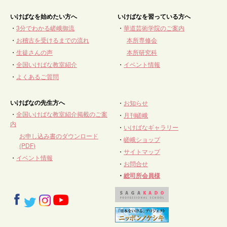
いけばなを始めたい方へ
いけばなを習っている方へ
・
3分でわかる嵯峨御流
・
華道芸術学院のご案内
・
お稽古を受けるまでの流れ
本所専修会
・
生徒さんの声
本所研究科
・
全国いけばな教室紹介
・
イベント情報
・
よくあるご質問
いけばなの先生方へ
・
お知らせ
・
全国いけばな教室紹介掲載のご案
・
月刊嵯峨
内
・
いけばなギャラリー
お申し込み書のダウンロード
・
嵯峨ショップ
(PDF)
・
サイトマップ
・
イベント情報
・
お問合せ
・
総司所会員様