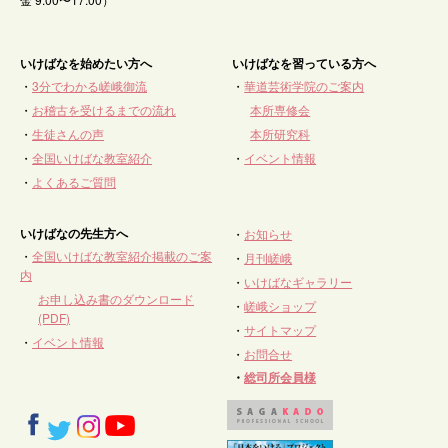
いけばなを始めたい方へ
いけばなを習っている方へ
・
3分でわかる嵯峨御流
・
華道芸術学院のご案内
・
お稽古を受けるまでの流れ
本所専修会
・
生徒さんの声
本所研究科
・
全国いけばな教室紹介
・
イベント情報
・
よくあるご質問
いけばなの先生方へ
・
お知らせ
・
全国いけばな教室紹介掲載のご案
・
月刊嵯峨
内
・
いけばなギャラリー
お申し込み書のダウンロード
・
嵯峨ショップ
(PDF)
・
サイトマップ
・
イベント情報
・
お問合せ
・
総司所会員様